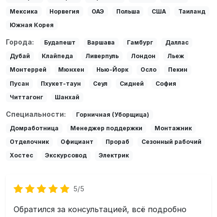
Мексика
Норвегия
ОАЭ
Польша
США
Таиланд
Южная Корея
Города:
Будапешт
Варшава
Гамбург
Даллас
Дубай
Клайпеда
Ливерпуль
Лондон
Льеж
Монтеррей
Мюнхен
Нью-Йорк
Осло
Пекин
Пусан
Пхукет-таун
Сеул
Сидней
София
Читтагонг
Шанхай
Специальности:
Горничная (Уборщица)
Домработница
Менеджер поддержки
Монтажник
Отделочник
Официант
Прораб
Сезонный рабочий
Хостес
Экскурсовод
Электрик
5/5
Обратился за консультацией, всё подробно