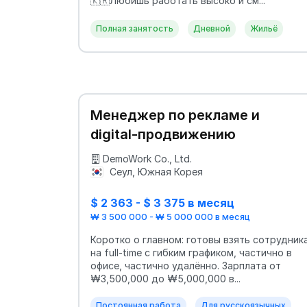
🇰🇷Любишь работать высоко и см...
Полная занятость
Дневной
Жильё
Менеджер по рекламе и
digital-продвижению
DemoWork Co., Ltd.
Сеул, Южная Корея
$ 2 363 - $ 3 375 в месяц
₩ 3 500 000 - ₩ 5 000 000 в месяц
Коротко о главном: готовы взять сотрудник
на full-time с гибким графиком, частично в
офисе, частично удалённо. Зарплата от
₩3,500,000 до ₩5,000,000 в...
Постоянная работа
Для русскоязычных