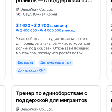
роликов — с поддержкой на
месте
DemoWork Co., Ltd.
Сеул, Южная Корея
$ 1 620 - $ 2 700 в месяц
₩ 2 400 000 - ₩ 4 000 000 в месяц
У нас небольшая студия, делаем контент
для брендов и каналов — часто короткие
ролики под соцсети. Открываем позицию
монтажёра, потому что растёт поток...
Без языка
Для русскоязычных
Для граждан СНГ
Тренер по единоборствам с
поддержкой для мигрантов
DemoWork Co., Ltd.