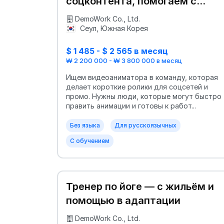
соцконтента, помогаем с
адаптацией
DemoWork Co., Ltd.
Сеул, Южная Корея
$ 1 485 - $ 2 565 в месяц
₩ 2 200 000 - ₩ 3 800 000 в месяц
Ищем видеоаниматора в команду, которая
делает короткие ролики для соцсетей и
промо. Нужны люди, которые могут быстро
править анимации и готовы к работ...
Без языка
Для русскоязычных
С обучением
Тренер по йоге — с жильём и
помощью в адаптации
DemoWork Co., Ltd.