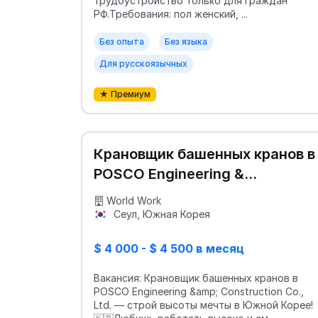
трудоустройство только для граждан
РФ.Требования: пол женский, ...
Без опыта
Без языка
Для русскоязычных
★ Премиум
Крановщик башенных кранов в
POSCO Engineering &
Construction Co., Ltd
World Work
Сеул, Южная Корея
$ 4 000 - $ 4 500 в месяц
Вакансия: Крановщик башенных кранов в
POSCO Engineering &amp; Construction Co.,
Ltd. — строй высоты мечты в Южной Корее!