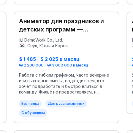
Аниматор для праздников и
детских программ —
частичная занятость
DemoWork Co., Ltd.
Сеул, Южная Корея
$ 1 485 - $ 2 025 в месяц
₩ 2 200 000 - ₩ 3 000 000 в месяц
Работа с гибким графиком, часто вечерние
или выходные смены, подходит тем, кто
хочет подработать и быстро влиться в
команду. Жильё не предоставляем, н...
Без языка
Для русскоязычных
С обучением