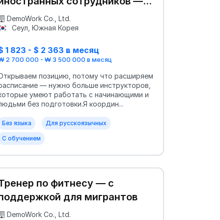
иностранных сотрудников —
гибкий график
DemoWork Co., Ltd.
Сеул, Южная Корея
$ 1 823 - $ 2 363 в месяц
₩ 2 700 000 - ₩ 3 500 000 в месяц
Открываем позицию, потому что расширяем
расписание — нужно больше инструкторов,
которые умеют работать с начинающими и
людьми без подготовки.Я координ...
Без языка
Для русскоязычных
С обучением
Тренер по фитнесу — с
поддержкой для мигрантов
DemoWork Co., Ltd.