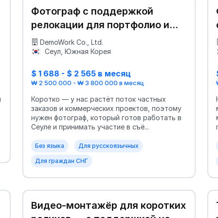
Фотограф с поддержкой
релокации для портфолио и
мероприятий
DemoWork Co., Ltd.
Сеул, Южная Корея
$ 1 688 - $ 2 565 в месяц
₩ 2 500 000 - ₩ 3 800 000 в месяц
й
Коротко — у нас растёт поток частных
заказов и коммерческих проектов, поэтому
нужен фотограф, который готов работать в
Сеуле и принимать участие в съё...
Без языка
Для русскоязычных
Для граждан СНГ
Видео-монтажёр для коротких