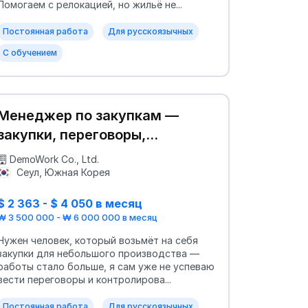
Помогаем с релокацией, но жильё не...
Постоянная работа
Для русскоязычных
С обучением
Менеджер по закупкам —
закупки, переговоры,
оптимизация
DemoWork Co., Ltd.
Сеул, Южная Корея
$ 2 363 - $ 4 050 в месяц
₩ 3 500 000 - ₩ 6 000 000 в месяц
Нужен человек, который возьмёт на себя
закупки для небольшого производства —
работы стало больше, я сам уже не успеваю
вести переговоры и контролирова...
Постоянная работа
Для русскоязычных