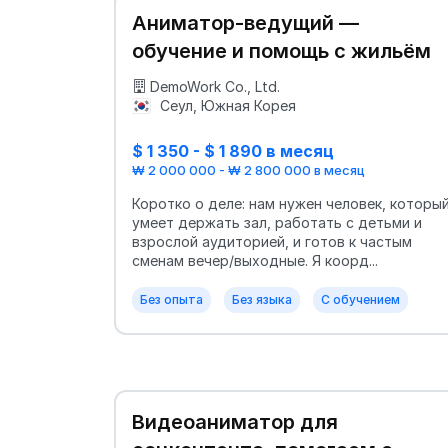
Аниматор-ведущий —
обучение и помощь с жильём
DemoWork Co., Ltd.
Сеул, Южная Корея
$ 1 350 - $ 1 890 в месяц
₩ 2 000 000 - ₩ 2 800 000 в месяц
Коротко о деле: нам нужен человек, которы
умеет держать зал, работать с детьми и
взрослой аудиторией, и готов к частым
сменам вечер/выходные. Я коорд...
Без опыта
Без языка
С обучением
Видеоаниматор для