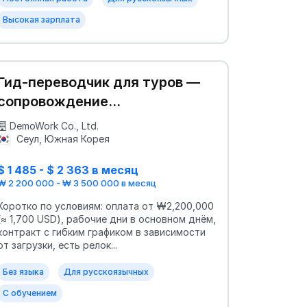
Высокая зарплата
Гид-переводчик для туров —
сопровождение
русскоязычных групп
DemoWork Co., Ltd.
Сеул, Южная Корея
$ 1 485 - $ 2 363 в месяц
₩ 2 200 000 - ₩ 3 500 000 в месяц
Коротко по условиям: оплата от ₩2,200,000
(≈ 1,700 USD), рабочие дни в основном днём,
контракт с гибким графиком в зависимости
от загрузки, есть релок...
Без языка
Для русскоязычных
С обучением