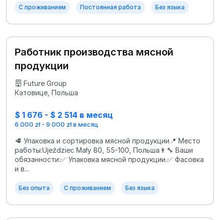
С проживанием
Постоянная работа
Без языка
Работник производства мясной
продукции
Future Group
Катовице, Польша
$ 1 676 - $ 2 514 в месяц
6 000 zł - 9 000 zł в месяц
🥩 Упаковка и сортировка мясной продукции📍 Место
работы:Ujeździec Mały 80, 55-100, Польша👨‍🔧 Ваши
обязанности:✅ Упаковка мясной продукции.✅ Фасовка
и в...
Без опыта
С проживанием
Без языка