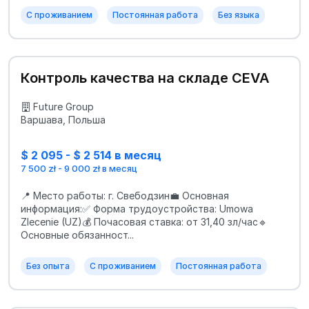
С проживанием
Постоянная работа
Без языка
Контроль качества на складе CEVA
Future Group
Варшава, Польша
$ 2 095 - $ 2 514 в месяц
7 500 zł - 9 000 zł в месяц
📍 Место работы: г. Свебодзин💼 Основная
информация:✅ Форма трудоустройства: Umowa
Zlecenie (UZ)💰 Почасовая ставка: от 31,40 зл/час🔹
Основные обязанност...
Без опыта
С проживанием
Постоянная работа