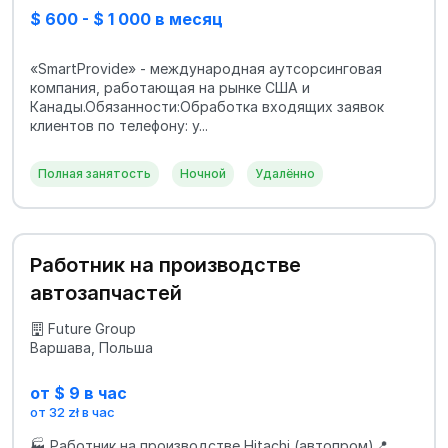
$ 600 - $ 1 000 в месяц
«SmartProvide» - международная аутсорсинговая
компания, работающая на рынке США и
Канады.Обязанности:Обработка входящих заявок
клиентов по телефону: у...
Полная занятость
Ночной
Удалённо
Работник на производстве
автозапчастей
Future Group
Варшава, Польша
от $ 9 в час
от 32 zł в час
🏭 Работник на производстве Hitachi (автопром)📍