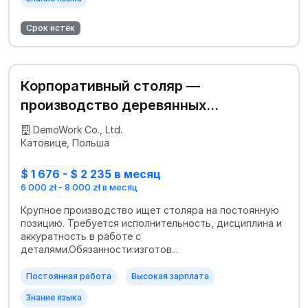
Срок истёк
Корпоративный столяр —
производство деревянных
компонентов
DemoWork Co., Ltd.
Катовице, Польша
$ 1 676 - $ 2 235 в месяц
6 000 zł - 8 000 zł в месяц
Крупное производство ищет столяра на постоянную
позицию. Требуется исполнительность, дисциплина и
аккуратность в работе с
деталями.Обязанности:изготов...
Постоянная работа
Высокая зарплата
Знание языка