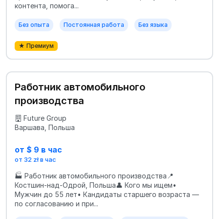
контента, помога...
Без опыта
Постоянная работа
Без языка
★ Премиум
Работник автомобильного
производства
Future Group
Варшава, Польша
от $ 9 в час
от 32 zł в час
🏭 Работник автомобильного производства📍
Костшин-над-Одрой, Польша👤 Кого мы ищем•
Мужчин до 55 лет• Кандидаты старшего возраста —
по согласованию и при...