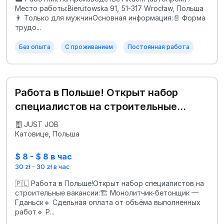
Место работы:Bierutowska 91, 51-317 Wrocław, Польша
👨 Только для мужчинОсновная информация:📄 Форма
трудо...
Без опыта
С проживанием
Постоянная работа
Работа в Польше! Открыт набор
специалистов на строительные
вакансии:
JUST JOB
Катовице, Польша
$ 8 - $ 8 в час
30 zł - 30 zł в час
🇵🇱 Работа в Польше!Открыт набор специалистов на
строительные вакансии:🏗️ Монолитчик-бетонщик —
Гданьск🔹 Сдельная оплата от объёма выполненных
работ🔹 Р...