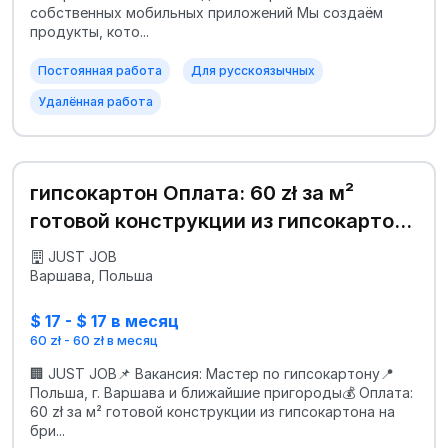
собственных мобильных приложений Мы создаём
продукты, кото...
Постоянная работа
Для русскоязычных
Удалённая работа
гипсокартон Оплата: 60 zł за м²
готовой конструкции из гипсокартона
на бригаду из 3 человек
JUST JOB
Варшава, Польша
$ 17 - $ 17 в месяц
60 zł - 60 zł в месяц
🏢 JUST JOB📌 Вакансия: Мастер по гипсокартону📍
Польша, г. Варшава и ближайшие пригороды💰 Оплата:
60 zł за м² готовой конструкции из гипсокартона на
бри...