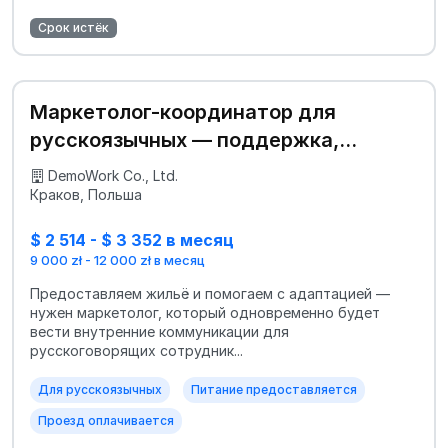
Срок истёк
Маркетолог-координатор для
русскоязычных — поддержка,
адаптация и SMM
DemoWork Co., Ltd.
Краков, Польша
$ 2 514 - $ 3 352 в месяц
9 000 zł - 12 000 zł в месяц
Предоставляем жильё и помогаем с адаптацией —
нужен маркетолог, который одновременно будет
вести внутренние коммуникации для
русскоговорящих сотрудник...
Для русскоязычных
Питание предоставляется
Проезд оплачивается