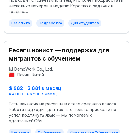
Подходит студентам или тем, кто хочет подработать
несколько вечеров в неделю.Коротко о задачах и
графике:...
Без опыта
Подработка
Для студентов
Ресепшионист — поддержка для
мигрантов с обучением
DemoWork Co., Ltd.
Пекин, Китай
$ 682 - $ 881 в месяц
¥ 4 800 - ¥ 6 200 в месяц
Есть вакансия на ресепшн в отеле среднего класса.
Работа подходит для тех, кто только приехал и не
успел подтянуть язык — мы помогаем с
адаптацией.Обя...
Без языка
С обучением
Для граждан Узбекистана