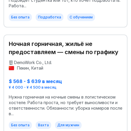
Подойдёт студентка или тот, кто хочет подработать.
Работа...
Без опыта
Подработка
С обучением
Ночная горничная, жильё не
предоставляем — смены по графику
DemoWork Co., Ltd.
Пекин, Китай
$ 568 - $ 639 в месяц
¥ 4 000 - ¥ 4 500 в месяц
Нужна горничная на ночные смены в логистическом
хостеле. Работа проста, но требует выносливости и
ответственности. Обязанности: уборка номеров после
в...
Без опыта
Вахта
Для мужчин