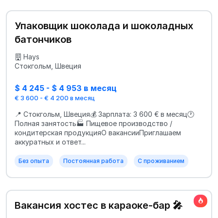
Упаковщик шоколада и шоколадных
батончиков
Hays
Стокгольм, Швеция
$ 4 245 - $ 4 953 в месяц
€ 3 600 - € 4 200 в месяц
📍 Стокгольм, Швеция💰 Зарплата: 3 600 € в месяц🕐
Полная занятость🏭 Пищевое производство /
кондитерская продукцияО вакансииПриглашаем
аккуратных и ответ...
Без опыта
Постоянная работа
С проживанием
Вакансия хостес в караоке-бар 🎤