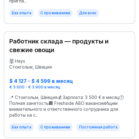
пригла...
Без опыта
С проживанием
Для всех
Работник склада — продукты и
свежие овощи
Hays
Стокгольм, Швеция
$ 4 127 - $ 4 599 в месяц
€ 3 500 - € 3 900 в месяц
📍 Стокгольм, Швеция💰 Зарплата: 3 500 € в месяц🕐
Полная занятость🏢 Freshside ABО вакансииИщем
внимательного и ответственного сотрудника для
работы на с...
Без опыта
С проживанием
Постоянная работа