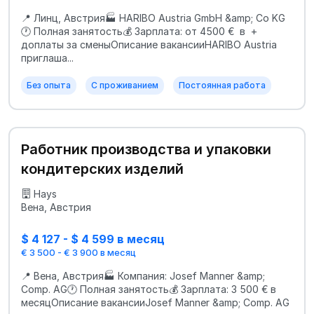
📍 Линц, Австрия🏭 HARIBO Austria GmbH &amp; Co KG
🕐 Полная занятость💰 Зарплата: от 4500 € в +
доплаты за сменыОписание вакансииHARIBO Austria
приглаша...
Без опыта
С проживанием
Постоянная работа
Работник производства и упаковки
кондитерских изделий
Hays
Вена, Австрия
$ 4 127 - $ 4 599 в месяц
€ 3 500 - € 3 900 в месяц
📍 Вена, Австрия🏭 Компания: Josef Manner &amp;
Comp. AG🕐 Полная занятость💰 Зарплата: 3 500 € в
месяцОписание вакансииJosef Manner &amp; Comp. AG