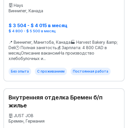
Hays
Виннипег, Канада
$ 3 504 - $ 4 015 в месяц
$ 4 800 - $ 5 500 в месяц
📍 Виннипег, Манитоба, Канада🏭 Harvest Bakery &amp;
Deli🕐 Полная занятость💰 Зарплата: 4 800 CAD в
месяцОписание вакансииНа производство
хлебобулочных и...
Без опыта
С проживанием
Постоянная работа
Внутренняя отделка Бремен б/п
жилье
JUST JOB
Бремен, Германия