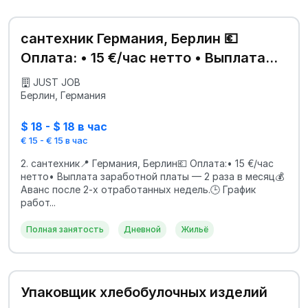
сантехник Германия, Берлин 💶
Оплата: • 15 €/час нетто • Выплата
заработной платы — 2 раз
JUST JOB
Берлин, Германия
$ 18 - $ 18 в час
€ 15 - € 15 в час
2. сантехник📍 Германия, Берлин💶 Оплата:• 15 €/час
нетто• Выплата заработной платы — 2 раза в месяц💰
Аванс после 2-х отработанных недель.🕒 График
работ...
Полная занятость
Дневной
Жильё
Упаковщик хлебобулочных изделий