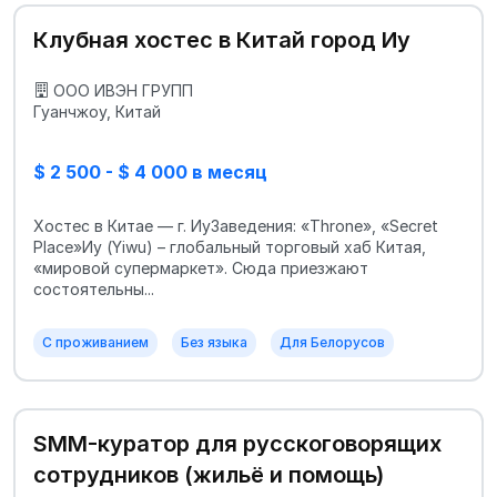
Клубная хостес в Китай город Иу
ООО ИВЭН ГРУПП
Гуанчжоу, Китай
$ 2 500 - $ 4 000 в месяц
Хостес в Китае — г. ИуЗаведения: «Throne», «Secret
Place»Иу (Yiwu) – глобальный торговый хаб Китая,
«мировой супермаркет». Сюда приезжают
состоятельны...
С проживанием
Без языка
Для Белорусов
SMM-куратор для русскоговорящих
сотрудников (жильё и помощь)