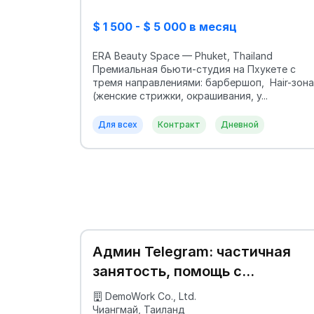
$ 1 500 - $ 5 000 в месяц
ERA Beauty Space — Phuket, Thailand
Премиальная бьюти-студия на Пхукете с
тремя направлениями: барбершоп, Hair-зона
(женские стрижки, окрашивания, у...
Для всех
Контракт
Дневной
Админ Telegram: частичная
занятость, помощь с
адаптацией
DemoWork Co., Ltd.
Чиангмай, Таиланд