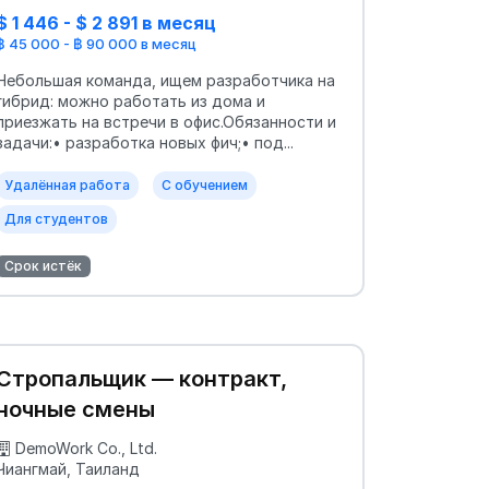
$ 1 446 - $ 2 891 в месяц
฿ 45 000 - ฿ 90 000 в месяц
Небольшая команда, ищем разработчика на
гибрид: можно работать из дома и
приезжать на встречи в офис.Обязанности и
задачи:• разработка новых фич;• под...
Удалённая работа
С обучением
Для студентов
Срок истёк
Стропальщик — контракт,
ночные смены
DemoWork Co., Ltd.
Чиангмай, Таиланд