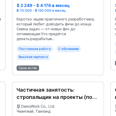
$ 2 249 - $ 4 176 в месяц
฿ 70 000 - ฿ 130 000 в месяц
и
Коротко: ищем практичного разработчика,
который любит доводить фичи до конца.
Смена задач — от новых фич до
оптимизации.Что придётся
делать:разрабатыв...
Постоянная работа
С обучением
Высокая зарплата
Срок истёк
Частичная занятость:
стропальщик на проекты (по
договорённости) 😊
DemoWork Co., Ltd.
Чиангмай, Таиланд