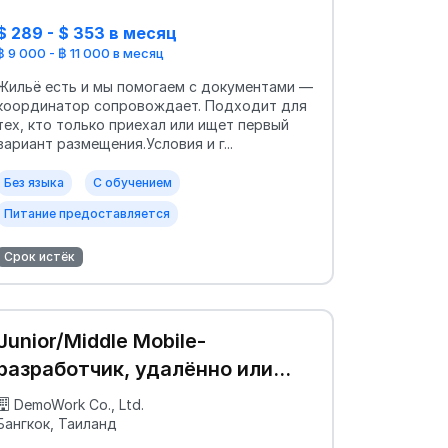
$ 289 - $ 353 в месяц
฿ 9 000 - ฿ 11 000 в месяц
Жильё есть и мы помогаем с документами —
координатор сопровождает. Подходит для
тех, кто только приехал или ищет первый
вариант размещения.Условия и г...
Без языка
С обучением
Питание предоставляется
Срок истёк
Junior/Middle Mobile-
разработчик, удалённо или
частично в офисе
DemoWork Co., Ltd.
Бангкок, Таиланд