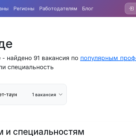
аны
Регионы
Работодателям
Блог
де
 - найдено 91 вакансия по
популярным проф
ли специальность
ет-таун
1 вакансия
м и специальностям