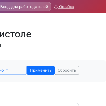
Вход для работодателей
Ошибка
ристоле
я
ьно
Применить
Сбросить