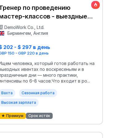
Тренер по проведению
мастер-классов - выездные
мероприятия
DemoWork Co., Ltd.
Бирмингем, Англия
$ 202 - $ 297 в день
GBP 150 - GBP 220 в день
Ищем человека, который готов работать на
выездных ивентах по воскресеньям и в
праздничные дни — много практики,
интенсивы по 6–8 часов.Что входит в ро...
Вахта
Сезонная работа
Высокая зарплата
★ Премиум
Срок истёк