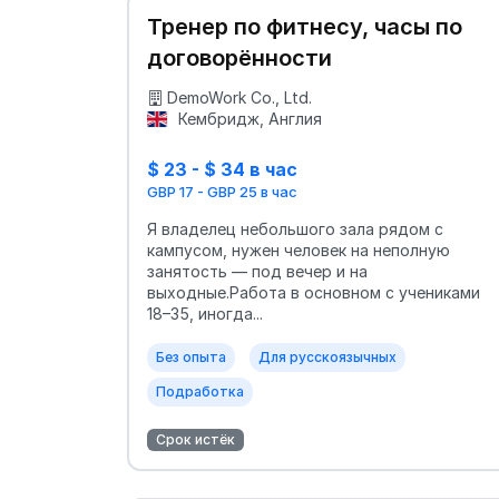
Тренер по фитнесу, часы по
договорённости
DemoWork Co., Ltd.
Кембридж, Англия
$ 23 - $ 34 в час
GBP 17 - GBP 25 в час
Я владелец небольшого зала рядом с
кампусом, нужен человек на неполную
занятость — под вечер и на
выходные.Работа в основном с учениками
18–35, иногда...
Без опыта
Для русскоязычных
Подработка
Срок истёк