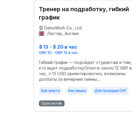
Тренер на подработку, гибкий
график
DemoWork Co., Ltd.
Лестер, Англия
$ 13 - $ 20 в час
GBP 10 - GBP 15 в час
Гибкий график — подойдёт студентам и тем,
кто ищет подработку.Оплата: около 12 GBP в
час, ≈ 15 USD ориентировочно, возможны
доплаты за вечерние смены....
Без опыта
Без языка
Для граждан СНГ
Срок истёк