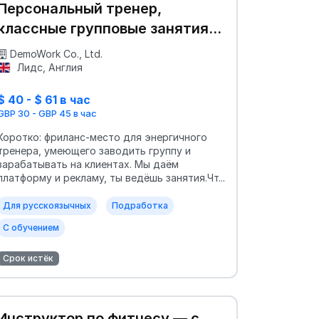
Персональный тренер,
классные групповые занятия
💪
DemoWork Co., Ltd.
Лидс, Англия
$ 40 - $ 61 в час
GBP 30 - GBP 45 в час
Коротко: фриланс-место для энергичного
тренера, умеющего заводить группу и
зарабатывать на клиентах. Мы даём
платформу и рекламу, ты ведёшь занятия.Чт...
Для русскоязычных
Подработка
С обучением
Срок истёк
Инструктор по фитнесу — с