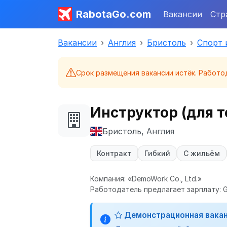
RabotaGo.com
Вакансии
Стр
Вакансии
Англия
Бристоль
Спорт 
Срок размещения вакансии истёк. Работо
Инструктор (для т
Бристоль, Англия
Контракт
Гибкий
С жильём
Компания: «DemoWork Co., Ltd.»
Работодатель предлагает зарплату: GB
Демонстрационная вака