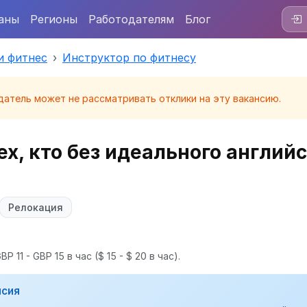
аны
Регионы
Работодателям
Блог
и фитнес
Инструктор по фитнесу
датель может не рассматривать отклики на эту вакансию.
ех, кто без идеального английс
Релокация
P 11 - GBP 15 в час
($ 15 - $ 20 в час).
нсия