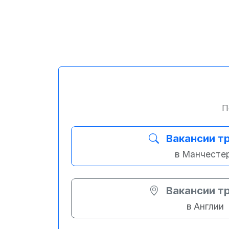
П
Вакансии т
в Манчесте
Вакансии т
в Англии