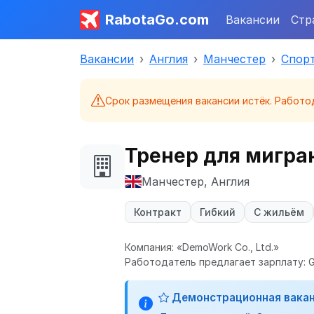
RabotaGo.com
Вакансии
Стр
Вакансии
Англия
Манчестер
Спорт
Срок размещения вакансии истёк. Работо
Тренер для мигра
Манчестер, Англия
Контракт
Гибкий
С жильём
Компания: «DemoWork Co., Ltd.»
Работодатель предлагает зарплату: GB
Демонстрационная вака