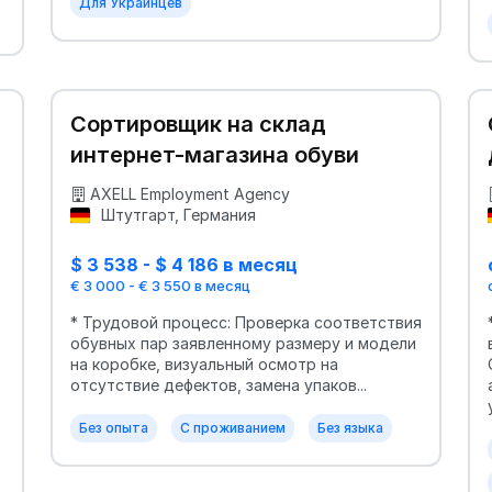
Для Украинцев
Сортировщик на склад
интернет-магазина обуви
AXELL Employment Agency
Штутгарт, Германия
$ 3 538 - $ 4 186 в месяц
€ 3 000 - € 3 550 в месяц
* Трудовой процесс: Проверка соответствия
обувных пар заявленному размеру и модели
ю
на коробке, визуальный осмотр на
отсутствие дефектов, замена упаков...
Без опыта
С проживанием
Без языка