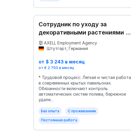
Сотрудник по уходу за
декоративными растениями и
цветами в эко-оранжерею
AXELL Employment Agency
Штутгарт, Германия
от $ 3 243 в месяц
от € 2 750 в месяц
* Трудовой процесс: Легкая и чистая работа
в современных крытых павильонах.
Обязанности включают контроль
автоматических систем полива, бережное
удале...
Без опыта
С проживанием
Постоянная работа