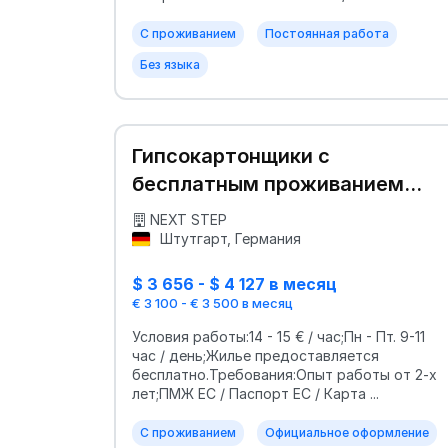
С проживанием
Постоянная работа
Без языка
Гипсокартонщики с
бесплатным проживанием
(объекты по всей Германии)
NEXT STEP
Штутгарт, Германия
$ 3 656 - $ 4 127 в месяц
€ 3 100 - € 3 500 в месяц
Условия работы:14 - 15 € / час;Пн - Пт. 9-11
час / день;Жилье предоставляется
бесплатно.Требования:Опыт работы от 2-х
лет;ПМЖ ЕС / Паспорт ЕС / Карта ...
С проживанием
Официальное оформление