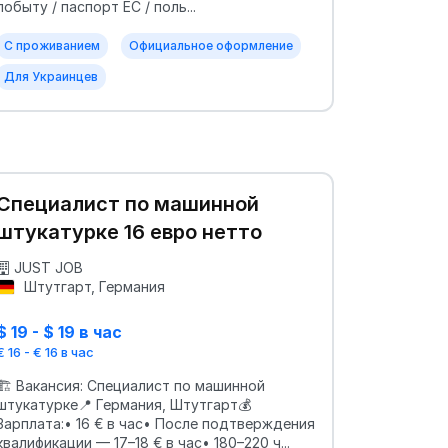
побыту / паспорт ЕС / поль...
С проживанием
Официальное оформление
Для Украинцев
Специалист по машинной
штукатурке 16 евро нетто
JUST JOB
Штутгарт, Германия
$ 19 - $ 19 в час
€ 16 - € 16 в час
🏗️ Вакансия: Специалист по машинной
штукатурке📍 Германия, Штутгарт💰
Зарплата:• 16 € в час• После подтверждения
квалификации — 17–18 € в час• 180–220 ч...