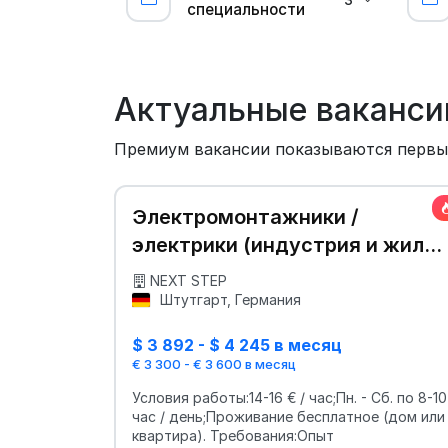
специальности
Актуальные ваканси
Премиум вакансии показываются перв
Электромонтажники /
электрики (индустрия и жилы
объекты)
NEXT STEP
Штутгарт, Германия
$ 3 892 - $ 4 245 в месяц
€ 3 300 - € 3 600 в месяц
Условия работы:14-16 € / час;Пн. - Сб. по 8-10
час / день;Проживание бесплатное (дом или
квартира). Требования:Опыт