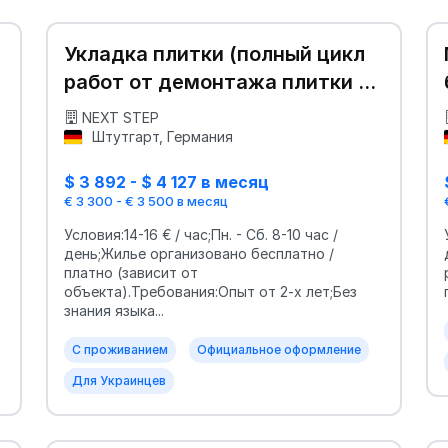
Укладка плитки (полный цикл
работ от демонтажа плитки до
укладки)
NEXT STEP
Штутгарт, Германия
$ 3 892 - $ 4 127 в месяц
€ 3 300 - € 3 500 в месяц
Условия:14-16 € / час;Пн. - Сб. 8-10 час /
день;Жилье организовано бесплатно /
платно (зависит от
.
объекта).Требования:Опыт от 2-х лет;Без
знания языка...
С проживанием
Официальное оформление
Для Украинцев