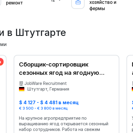
хозяйство и
ремонт
фермы
и в Штутгарте
ыми
Сборщик-сортировщик
е
сезонных ягод на ягодную
ферму (до 3800 €)
JobWare Recruitment
Штутгарт, Германия
$ 4 127 - $ 4 481 в месяц
€ 3 500 - € 3 800 в месяц
На крупное агропредприятие по
выращиванию ягод открывается сезонный
набор сотрудников. Работа на свежем