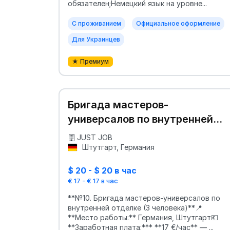
обязателен;Немецкий язык на уровне...
С проживанием
Официальное оформление
Для Украинцев
★ Премиум
Бригада мастеров-
универсалов по внутренней
отделке (3 человека)
JUST JOB
Штутгарт, Германия
$ 20 - $ 20 в час
€ 17 - € 17 в час
**№10. Бригада мастеров-универсалов по
внутренней отделке (3 человека)**📍
**Место работы:** Германия, Штутгарт💶
**Заработная плата:*** **17 €/час** — ...