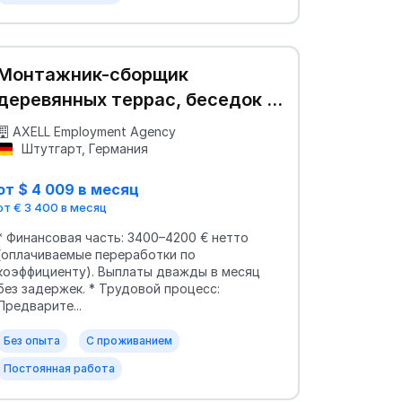
Монтажник-сборщик
деревянных террас, беседок и
садовых павильонов
AXELL Employment Agency
Штутгарт, Германия
от $ 4 009 в месяц
от € 3 400 в месяц
* Финансовая часть: 3400–4200 € нетто
(оплачиваемые переработки по
коэффициенту). Выплаты дважды в месяц
без задержек. * Трудовой процесс:
Предварите...
Без опыта
С проживанием
Постоянная работа