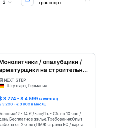
2
транспорт
Монолитчики / опалубщики /
арматурщики на строительные
объекты Германии, Бельгии
NEXT STEP
Штутгарт, Германия
$ 3 774 - $ 4 599 в месяц
€ 3 200 - € 3 900 в месяц
Условия:12 - 14 € / час;Пн. - Сб. по 10 час /
день;Бесплатное жилье.Требования:Опыт
работы от 2-х лет;ПМЖ страны ЕС / карта