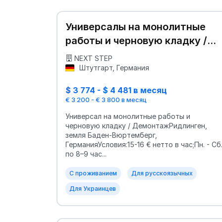
Универсалы на монолитные
работы и черновую кладку /
Демонтаж
NEXT STEP
Штутгарт, Германия
$ 3 774 - $ 4 481 в месяц
€ 3 200 - € 3 800 в месяц
Универсал на монолитные работы и
черновую кладку / ДемонтажРидлинген,
земля Баден-Вюртемберг,
ГерманияУсловия:15-16 € нетто в час;Пн. - Сб
по 8–9 час...
С проживанием
Для русскоязычных
Для Украинцев