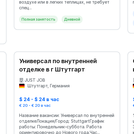
воздухе или в легких теплицах, не требует
спец...
Полная занятость
Дневной
Универсал по внутренней
отделке в г Штутгарт
JUST JOB
Штутгарт, Германия
$ 24 - $ 24 в час
€ 20 - € 20 в час
Название вакансии: Универсал по внутренней
отделкеЛокация/Город: StuttgartГрафик
работы: Понедельник–суббота. Работа
ориентировочно до Нового года.Час...