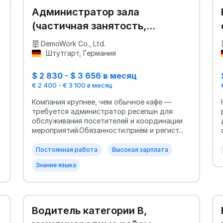
Администратор зала
(частичная занятость,
ресепшн крупного центра)
DemoWork Co., Ltd.
Штутгарт, Германия
$ 2 830 - $ 3 656 в месяц
€ 2 400 - € 3 100 в месяц
Компания крупнее, чем обычное кафе —
требуется администратор ресепшн для
обслуживания посетителей и координации
мероприятий.Обязанности:приём и регист...
Постоянная работа
Высокая зарплата
Знание языка
Водитель категории B,