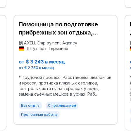
Помощница по подготовке
прибрежных зон отдыха,
террас и пляжей
AXELL Employment Agency
Штутгарт, Германия
от $ 3 243 в месяц
от € 2 750 в месяц
* Трудовой процесс: Расстановка шезлонгов
и кресел, протирка пляжных столиков,
контроль чистоты на террасах у воды,
замена съемных мешков в урнах. Раб...
Без опыта
С проживанием
Постоянная работа