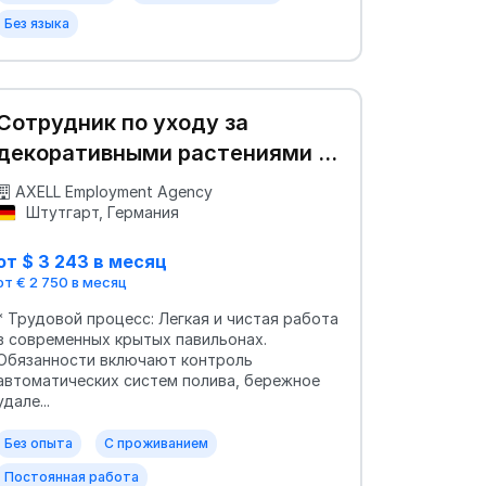
Без языка
Сотрудник по уходу за
декоративными растениями и
цветами в эко-оранжерею
AXELL Employment Agency
Штутгарт, Германия
от $ 3 243 в месяц
от € 2 750 в месяц
* Трудовой процесс: Легкая и чистая работа
в современных крытых павильонах.
Обязанности включают контроль
автоматических систем полива, бережное
удале...
Без опыта
С проживанием
Постоянная работа