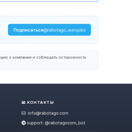
Подписаться
@rabotago_eurojobs
ацию о компании и соблюдать осторожность
📧 КОНТАКТЫ
info@rabotago.com
support: @rabotagocom_bot