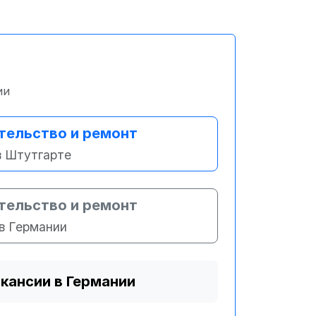
ии
тельство и ремонт
в Штутгарте
тельство и ремонт
в Германии
акансии в Германии