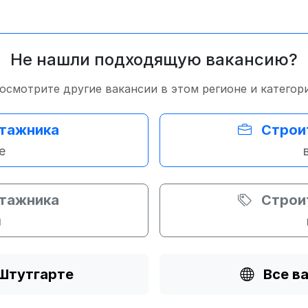
Не нашли подходящую вакансию?
осмотрите другие вакансии в этом регионе и категор
нтажника
Строи
е
нтажника
Строи
и
 Штутгарте
Все в