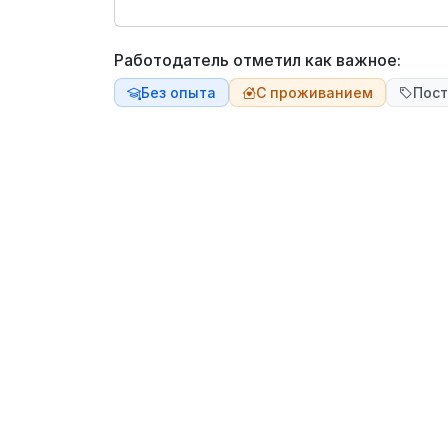
Работодатель отметил как важное:
Без опыта
С проживанием
Пост