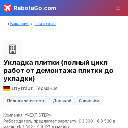
RabotaGo.com
Вакансии
Плиточник
Укладка плитки (полный цикл
работ от демонтажа плитки до
укладки)
Штутгарт, Германия
Полная занятость
Дневной
С жильём
Компания: «NEXT STEP»
Работодатель предлагает зарплату: € 3 300 - € 3 500 в
месяц
($ 3 892 - $ 4 127 в месяц).