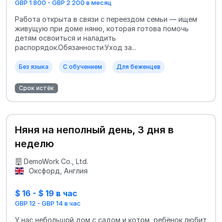
GBP 1 800 - GBP 2 200 в месяц
Работа открыта в связи с переездом семьи — ищем
живущую при доме няню, которая готова помочь
детям освоиться и наладить
распорядок.Обязанности:Уход за...
Без языка
С обучением
Для беженцев
Срок истёк
Няня на неполный день, 3 дня в
неделю
DemoWork Co., Ltd.
Оксфорд, Англия
$ 16 - $ 19 в час
GBP 12 - GBP 14 в час
У нас небольшой дом с садом и котом, ребёнок любит