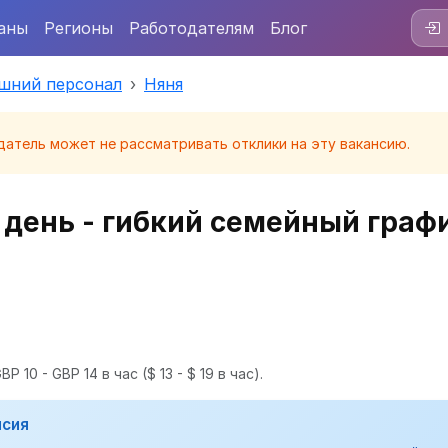
аны
Регионы
Работодателям
Блог
шний персонал
Няня
датель может не рассматривать отклики на эту вакансию.
 день - гибкий семейный граф
P 10 - GBP 14 в час
($ 13 - $ 19 в час).
нсия