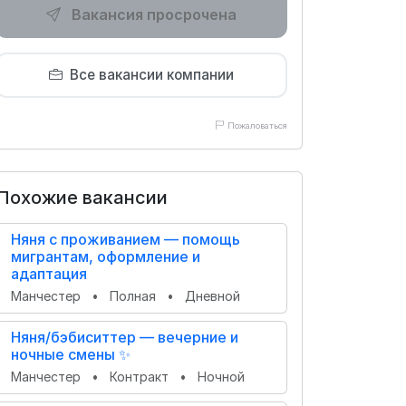
Вакансия просрочена
Все вакансии компании
Пожаловаться
Похожие вакансии
Няня с проживанием — помощь
мигрантам, оформление и
адаптация
Манчестер
•
Полная
•
Дневной
Няня/бэбиситтер — вечерние и
ночные смены ✨
Манчестер
•
Контракт
•
Ночной