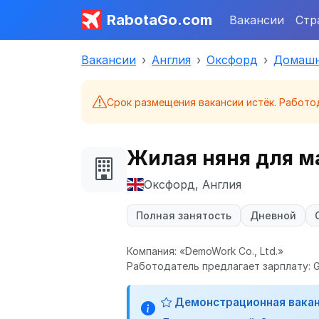
RabotaGo.com
Вакансии
Стр
Вакансии
Англия
Оксфорд
Домашн
Срок размещения вакансии истёк. Работо
Жилая няня для 
Оксфорд, Англия
Полная занятость
Дневной
Компания: «DemoWork Co., Ltd.»
Работодатель предлагает зарплату: G
Демонстрационная вака