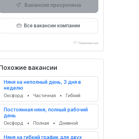
Вакансия просрочена
Все вакансии компании
Пожаловаться
Похожие вакансии
Няня на неполный день, 3 дня в
неделю
Оксфорд
•
Частичная
•
Гибкий
Постоянная няня, полный рабочий
день
Оксфорд
•
Полная
•
Дневной
Няня на гибкий график для двух