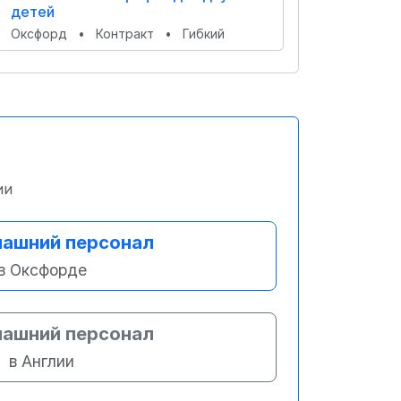
детей
Оксфорд
•
Контракт
•
Гибкий
ии
ашний персонал
в Оксфорде
ашний персонал
в Англии