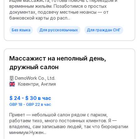
Ищем массажиста, готовы помочь с переездом и
временным жильём. Позаботимся о простых
документах, подсвечу местные нюансы — от
банковской карты до расп...
Без языка
Для русскоязычных
Для граждан СНГ
Массажист на неполный день,
дружный салон
DemoWork Co., Ltd.
Ковентри, Англия
$ 24 - $ 30 в час
GBP 18 - GBP 22 в час
Привет — небольшой салон рядом с парком,
работаем тихо, много постоянных клиентов. Я —
владелец, сам записываю людей, так что бюрократии
минимум.Нужен...