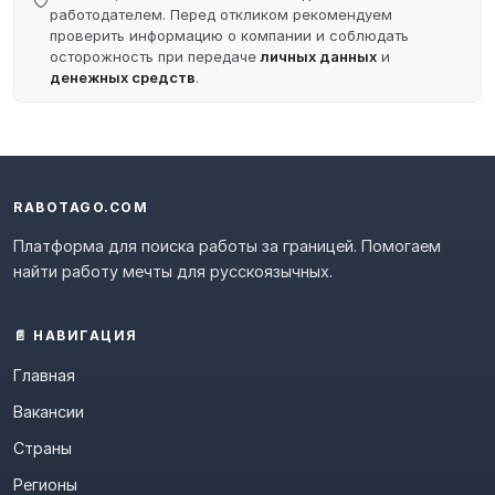
работодателем. Перед откликом рекомендуем
проверить информацию о компании и соблюдать
осторожность при передаче
личных данных
и
денежных средств
.
RABOTAGO.COM
Платформа для поиска работы за границей. Помогаем
найти работу мечты для русскоязычных.
📄 НАВИГАЦИЯ
Главная
Вакансии
Страны
Регионы