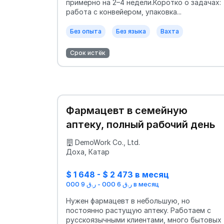
примерно на 2–4 недели.Коротко о задачах:
работа с конвейером, упаковка...
Без опыта
Без языка
Вахта
Срок истёк
Фармацевт в семейную
аптеку, полный рабочий день
DemoWork Co., Ltd.
Доха, Катар
$ 1 648 - $ 2 473 в месяц
ر.ق 6 000 - ر.ق 9 000 в месяц
Нужен фармацевт в небольшую, но
постоянно растущую аптеку. Работаем с
русскоязычными клиентами, много бытовых