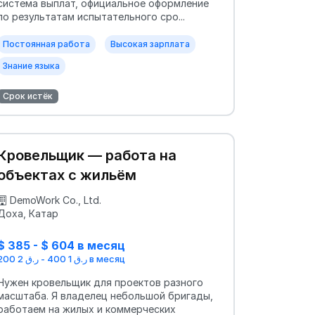
система выплат, официальное оформление
по результатам испытательного сро...
Постоянная работа
Высокая зарплата
Знание языка
Срок истёк
Кровельщик — работа на
объектах с жильём
DemoWork Co., Ltd.
Доха, Катар
$ 385 - $ 604 в месяц
ر.ق 1 400 - ر.ق 2 200 в месяц
Нужен кровельщик для проектов разного
масштаба. Я владелец небольшой бригады,
работаем на жилых и коммерческих