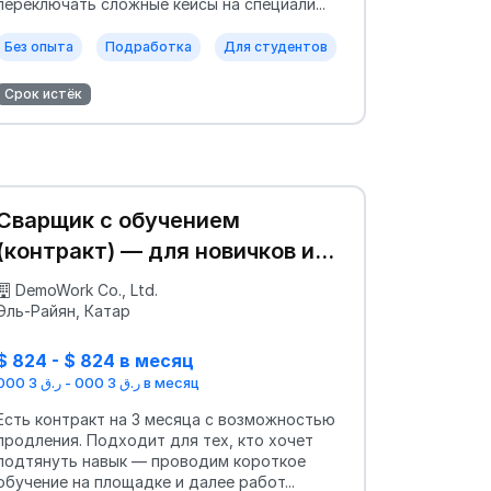
переключать сложные кейсы на специали...
Без опыта
Подработка
Для студентов
Срок истёк
Сварщик с обучением
(контракт) — для новичков и
без языка
DemoWork Co., Ltd.
Эль-Райян, Катар
$ 824 - $ 824 в месяц
ر.ق 3 000 - ر.ق 3 000 в месяц
Есть контракт на 3 месяца с возможностью
продления. Подходит для тех, кто хочет
подтянуть навык — проводим короткое
обучение на площадке и далее работ...