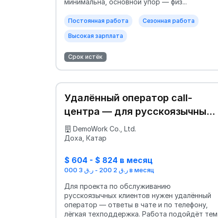
минимальна, основной упор — физ...
Постоянная работа
Сезонная работа
Высокая зарплата
Срок истёк
Удалённый оператор call-
центра — для русскоязычных,
можно без опыта 📞
DemoWork Co., Ltd.
Доха, Катар
$ 604 - $ 824 в месяц
ر.ق 2 200 - ر.ق 3 000 в месяц
Для проекта по обслуживанию
русскоязычных клиентов нужен удалённый
оператор — ответы в чате и по телефону,
лёгкая техподдержка. Работа подойдёт тем