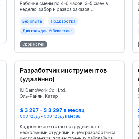
,
Рабочие смены по 4–6 часов, 3–5 смен в
неделю. забор и развоз заказов ...
Без опыта
Подработка
Для граждан Узбекистана
Срок истёк
Разработчик инструментов
(удалённо)
DemoWork Co., Ltd.
Эль-Райян, Катар
$ 3 297 - $ 3 297 в месяц
ر.ق 12 000 - ر.ق 12 000 в месяц
—
Кадровое агентство сотрудничает с
несколькими студиями, ищем разработчика
инструментов для внутренних пайплайнов.