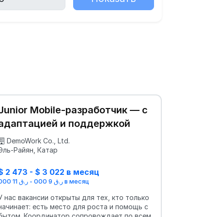
Junior Mobile-разработчик — с
адаптацией и поддержкой
DemoWork Co., Ltd.
Эль-Райян, Катар
$ 2 473 - $ 3 022 в месяц
ر.ق 9 000 - ر.ق 11 000 в месяц
У нас вакансии открыты для тех, кто только
начинает: есть место для роста и помощь с
бытом. Координатор сопровождает по всем