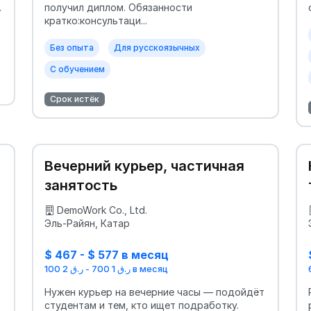
.
получил диплом. Обязанности
кратко:консультаци...
Без опыта
Для русскоязычных
С обучением
Срок истёк
Вечерний курьер, частичная
занятость
DemoWork Co., Ltd.
Эль-Райян, Катар
$ 467 - $ 577 в месяц
ر.ق 1 700 - ر.ق 2 100 в месяц
Нужен курьер на вечерние часы — подойдёт
студентам и тем, кто ищет подработку.