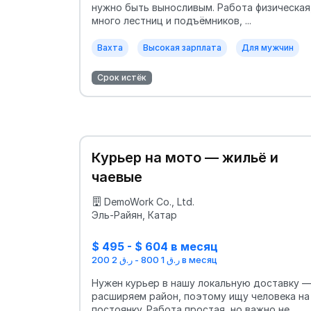
нужно быть выносливым. Работа физическая
много лестниц и подъёмников, ...
Вахта
Высокая зарплата
Для мужчин
Срок истёк
Курьер на мото — жильё и
чаевые
DemoWork Co., Ltd.
Эль-Райян, Катар
$ 495 - $ 604 в месяц
ر.ق 1 800 - ر.ق 2 200 в месяц
Нужен курьер в нашу локальную доставку 
расширяем район, поэтому ищу человека на
постоянку. Работа простая, но важно не