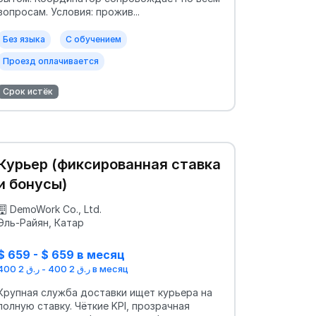
вопросам. Условия: прожив...
Без языка
С обучением
Проезд оплачивается
Срок истёк
Курьер (фиксированная ставка
и бонусы)
DemoWork Co., Ltd.
Эль-Райян, Катар
$ 659 - $ 659 в месяц
ر.ق 2 400 - ر.ق 2 400 в месяц
Крупная служба доставки ищет курьера на
полную ставку. Чёткие KPI, прозрачная