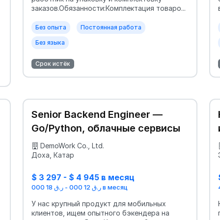
заказов.Обязанности:Комплектация товаро...
Без опыта
Постоянная работа
Без языка
Срок истёк
Senior Backend Engineer —
Go/Python, облачные сервисы
DemoWork Co., Ltd.
Доха, Катар
$ 3 297 - $ 4 945 в месяц
ر.ق 12 000 - ر.ق 18 000 в месяц
У нас крупный продукт для мобильных
клиентов, ищем опытного бэкендера на