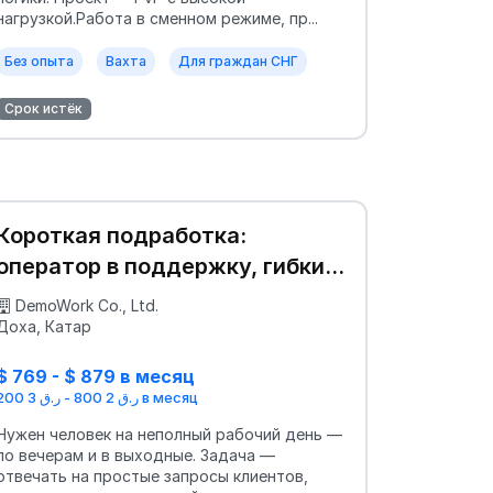
нагрузкой.Работа в сменном режиме, пр...
Без опыта
Вахта
Для граждан СНГ
Срок истёк
Короткая подработка:
оператор в поддержку, гибкий
график
DemoWork Co., Ltd.
Доха, Катар
$ 769 - $ 879 в месяц
ر.ق 2 800 - ر.ق 3 200 в месяц
Нужен человек на неполный рабочий день —
по вечерам и в выходные. Задача —
отвечать на простые запросы клиентов,