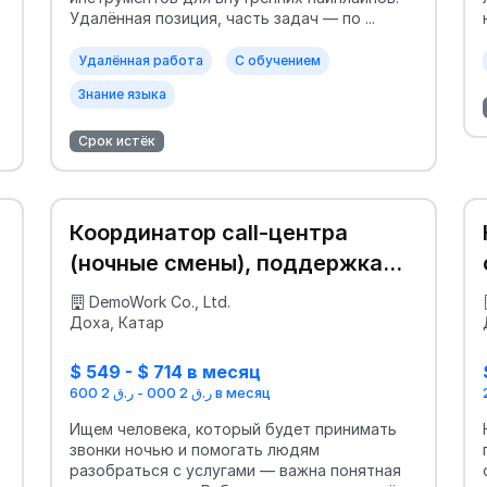
Удалённая позиция, часть задач — по ...
Удалённая работа
С обучением
Знание языка
Срок истёк
Координатор call-центра
(ночные смены), поддержка
для мигрантов
DemoWork Co., Ltd.
Доха, Катар
$ 549 - $ 714 в месяц
ر.ق 2 000 - ر.ق 2 600 в месяц
Ищем человека, который будет принимать
звонки ночью и помогать людям
разобраться с услугами — важна понятная