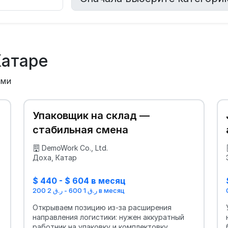
Катаре
ыми
Упаковщик на склад —
стабильная смена
DemoWork Co., Ltd.
Доха, Катар
$ 440 - $ 604 в месяц
ر.ق 1 600 - ر.ق 2 200 в месяц
Открываем позицию из-за расширения
направления логистики: нужен аккуратный
работник на упаковку и комплектовку