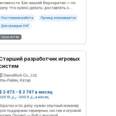
активности. Без лишней бюрократии — по
делу. Что нужно делать: доставлять з...
Постоянная работа
Проезд оплачивается
Для граждан СНГ
Срок истёк
Старший разработчик игровых
систем
DemoWork Co., Ltd.
Эль-Райян, Катар
$ 2 473 - $ 2 747 в месяц
ر.ق 9 000 - ر.ق 10 000 в месяц
Коротко и по делу: нужен опытный инженер
для поддержки серверных систем и игровой
логики. Проект — PvP с высокой