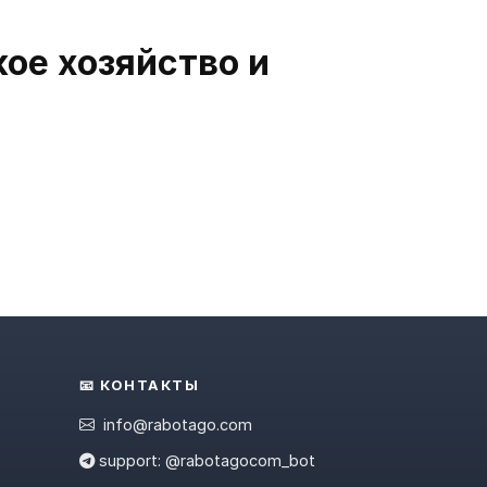
ое хозяйство и
📧 КОНТАКТЫ
info@rabotago.com
support: @rabotagocom_bot