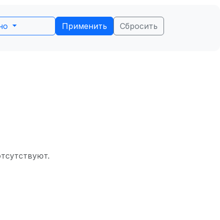
ьно
Применить
Сбросить
отсутствуют.