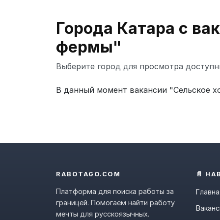
Города Катара с ва
фермы"
Выберите город для просмотра доступн
В данный момент вакансии "Сельское хо
RABOTAGO.COM
📄 НА
Платформа для поиска работы за
Главна
границей. Помогаем найти работу
Ваканс
мечты для русскоязычных.