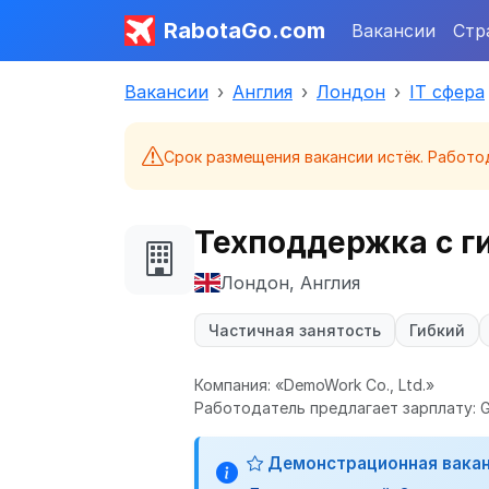
RabotaGo.com
Вакансии
Стр
Вакансии
Англия
Лондон
IT сфера
Срок размещения вакансии истёк. Работо
Техподдержка с г
Лондон, Англия
Частичная занятость
Гибкий
Компания: «DemoWork Co., Ltd.»
Работодатель предлагает зарплату: GB
Демонстрационная вака