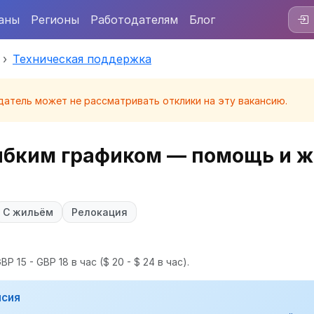
аны
Регионы
Работодателям
Блог
Техническая поддержка
датель может не рассматривать отклики на эту вакансию.
ибким графиком — помощь и ж
С жильём
Релокация
P 15 - GBP 18 в час
($ 20 - $ 24 в час).
нсия