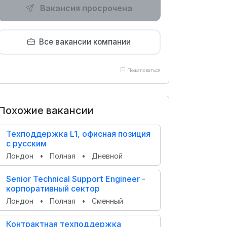
Вакансия просрочена
Все вакансии компании
Пожаловаться
Похожие вакансии
Техподдержка L1, офисная позиция
с русским
Лондон
•
Полная
•
Дневной
Senior Technical Support Engineer -
корпоративный сектор
Лондон
•
Полная
•
Сменный
Контрактная техподдержка