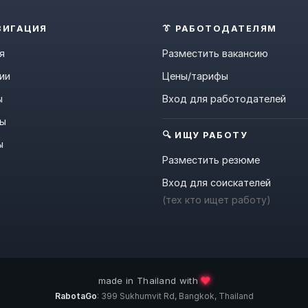
ВИГАЦИЯ
👔 РАБОТОДАТЕЛЯМ
я
Разместить вакансию
ии
Цены/тарифы
ы
Вход для работодателей
ны
🔍 ИЩУ РАБОТУ
ы
Разместить резюме
Вход для соискателей
(тех кто ищет работу)
❤️
made in Thailand with
RabotaGo
: 399 Sukhumvit Rd, Bangkok, Thailand