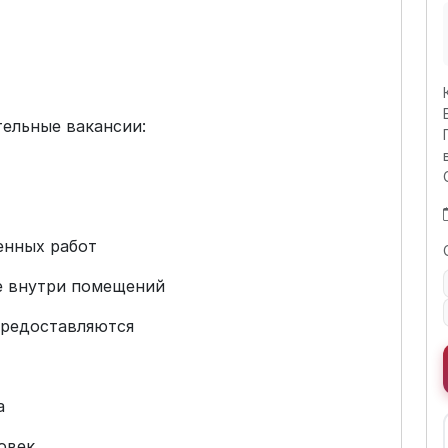
тельные вакансии:
енных работ
те внутри помещений
предоставляются
а
ловек