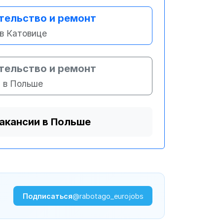
тельство и ремонт
в Катовице
тельство и ремонт
в Польше
вакансии в Польше
Подписаться
@rabotago_eurojobs