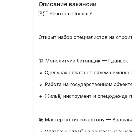
Описание вакансии
🇵🇱 Работа в Польше!
Открыт набор специалистов на строи
🏗️ Монолитчик-бетонщик — Гданьск
🔹 Сдельная оплата от объёма выполн
🔹 Работа на государственном объек
🔹 Жильё, инструмент и спецодежда 
🛠️ Мастер по гипсокартону — Варшав
🔹 Оплата: 60 zł/м² на бригаду из 3 че