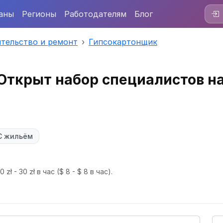
аны
Регионы
Работодателям
Блог
тельство и ремонт
Гипсокартонщик
 Открыт набор специалистов н
С жильём
zł - 30 zł в час
($ 8 - $ 8 в час).