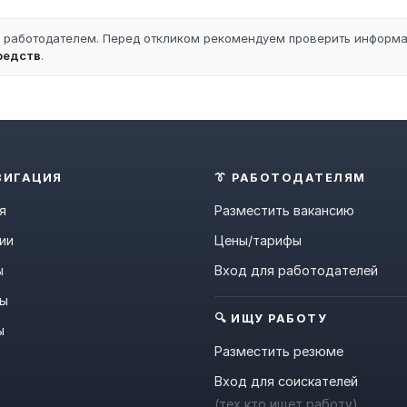
ы работодателем. Перед откликом рекомендуем проверить информ
редств
.
ВИГАЦИЯ
👔 РАБОТОДАТЕЛЯМ
я
Разместить вакансию
ии
Цены/тарифы
ы
Вход для работодателей
ны
🔍 ИЩУ РАБОТУ
ы
Разместить резюме
Вход для соискателей
(тех кто ищет работу)