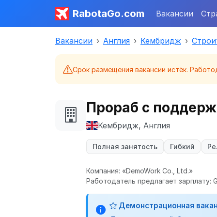
RabotaGo.com
Вакансии
Стр
Вакансии
Англия
Кембридж
Строи
Срок размещения вакансии истёк. Работо
Прораб с поддер
Кембридж, Англия
Полная занятость
Гибкий
Ре
Компания: «DemoWork Co., Ltd.»
Работодатель предлагает зарплату: G
Демонстрационная вака