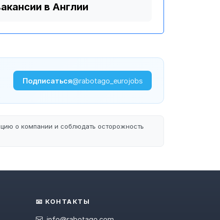
вакансии в Англии
Подписаться
@rabotago_eurojobs
ацию о компании и соблюдать осторожность
📧 КОНТАКТЫ
info@rabotago.com