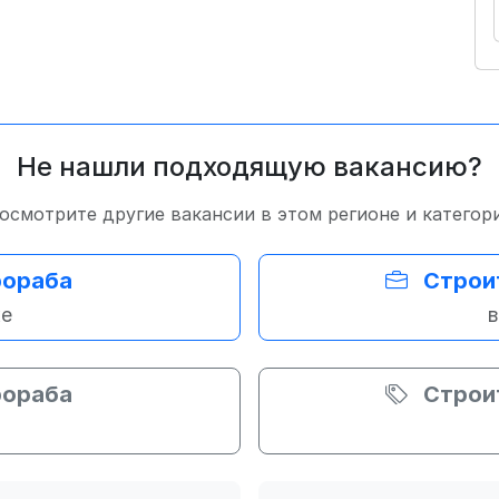
Не нашли подходящую вакансию?
осмотрите другие вакансии в этом регионе и категор
рораба
Строи
же
в
рораба
Строи