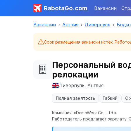
RabotaGo.com
Вакансии
Стр
Вакансии
Англия
Ливерпуль
Водит
Срок размещения вакансии истёк. Работо
Персональный вод
релокации
Ливерпуль, Англия
Полная занятость
Гибкий
С 
Компания: «DemoWork Co., Ltd.»
Работодатель предлагает зарплату: G