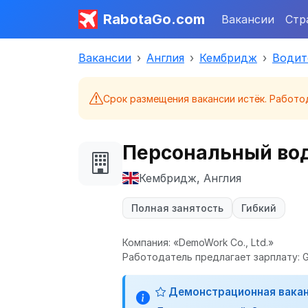
RabotaGo.com
Вакансии
Стр
Вакансии
Англия
Кембридж
Водит
Срок размещения вакансии истёк. Работо
Персональный вод
Кембридж, Англия
Полная занятость
Гибкий
Компания: «DemoWork Co., Ltd.»
Работодатель предлагает зарплату: G
Демонстрационная вака