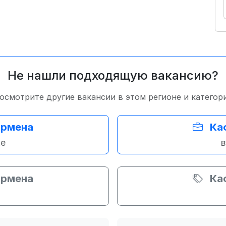
Не нашли подходящую вакансию?
осмотрите другие вакансии в этом регионе и категор
армена
Ка
же
в
армена
Ка