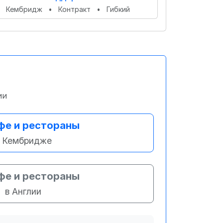
Кембридж
•
Контракт
•
Гибкий
ии
фе и рестораны
 Кембридже
фе и рестораны
в Англии