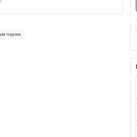
.
ым парам