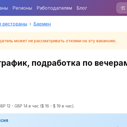
аны
Регионы
Работодателям
Блог
и рестораны
Бармен
датель может не рассматривать отклики на эту вакансию.
график, подработка по вечера
P 12 - GBP 14 в час
($ 16 - $ 19 в час).
нсия