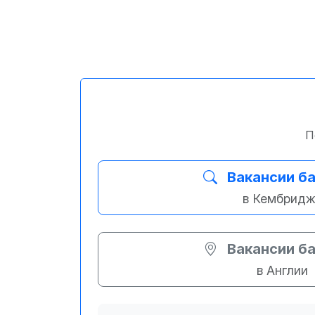
П
Вакансии б
в Кембрид
Вакансии б
в Англии