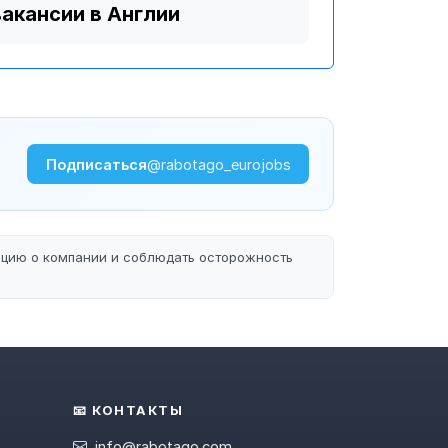
вакансии в Англии
Подписаться
@rabotago_eurojobs
ацию о компании и соблюдать осторожность
📧 КОНТАКТЫ
info@rabotago.com