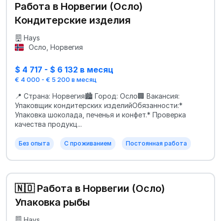
Работа в Норвегии (Осло)
Кондитерские изделия
Hays
Осло, Норвегия
$ 4 717 - $ 6 132 в месяц
€ 4 000 - € 5 200 в месяц
📍 Страна: Норвегия🏙 Город: Осло🏢 Вакансия:
Упаковщик кондитерских изделийОбязанности:*
Упаковка шоколада, печенья и конфет.* Проверка
качества продукц...
Без опыта
С проживанием
Постоянная работа
🇳🇴 Работа в Норвегии (Осло)
Упаковка рыбы
Hays