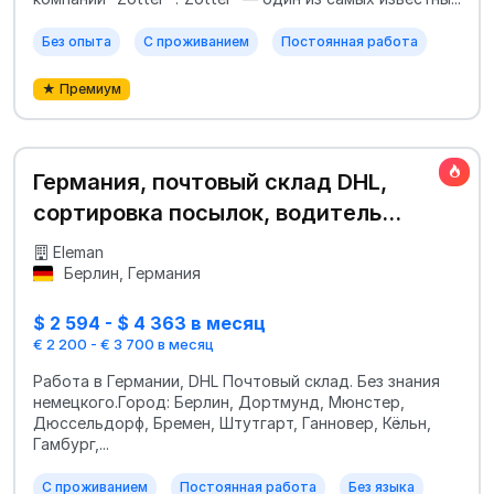
Без опыта
С проживанием
Постоянная работа
★ Премиум
Германия, почтовый склад DHL,
сортировка посылок, водитель
категории В
Eleman
Берлин, Германия
$ 2 594 - $ 4 363 в месяц
€ 2 200 - € 3 700 в месяц
Работа в Германии, DHL Почтовый склад. Без знания
немецкого.Город: Берлин, Дортмунд, Мюнстер,
Дюссельдорф, Бремен, Штутгарт, Ганновер, Кёльн,
Гамбург,...
С проживанием
Постоянная работа
Без языка