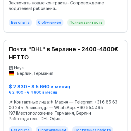
Заключать новые контракты- Сопровождение
водителейТребования...
Без опыта
С обучением
Полная занятость
Почта "DHL" в Берлине - 2400-4800€
НЕТТО
Hays
Берлин, Германия
$ 2 830 - $ 5 660 в месяц
€ 2 400 - € 4 800 в месяц
📌 Контактные лица:👩 Мария — Telegram: +31 6 85 63
00 24👨 Александр — WhatsApp: +90 554 495
1971Местоположение: Германия, Берлин
Работодатель: DHL Офиц...
Без опыта
С проживанием
Постоянная работа