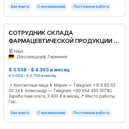
Без опыта
С проживанием
Постоянная работа
СОТРУДНИК СКЛАДА
ФАРМАЦЕВТИЧЕСКОЙ ПРОДУКЦИИ |
ГЕРМАНИЯ
Hays
Дюссельдорф, Германия
$ 3 538 - $ 4 363 в месяц
€ 3 000 - € 3 700 в месяц
📌 Контактные лица:👩 Мария — Telegram: +31 6 85 63
00 24👨 Александр — Telegram: +90 554 495 1971💶
Заработная плата: 3 400 € в месяц.📍 Место работы:
Гер...
Без опыта
С проживанием
Постоянная работа