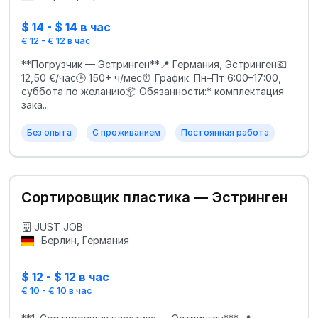
$ 14 - $ 14 в час
€ 12 - € 12 в час
**Погрузчик — Эстринген**📍 Германия, Эстринген💶
12,50 €/час🕒 150+ ч/мес⏰ График: Пн–Пт 6:00–17:00,
суббота по желанию📦 Обязанности:* комплектация
зака...
Без опыта
С проживанием
Постоянная работа
Сортировщик пластика — Эстринген
JUST JOB
Берлин, Германия
$ 12 - $ 12 в час
€ 10 - € 10 в час