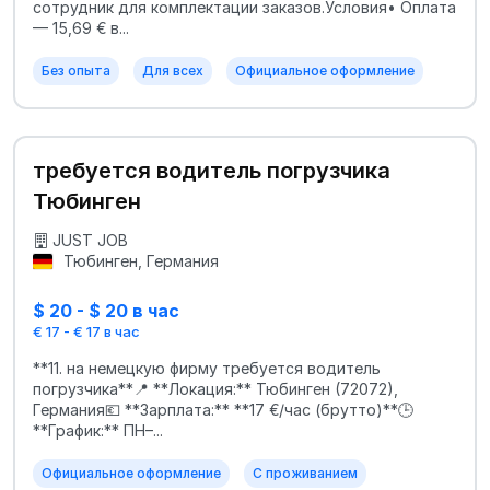
сотрудник для комплектации заказов.Условия• Оплата
— 15,69 € в...
Без опыта
Для всех
Официальное оформление
требуется водитель погрузчика
Тюбинген
JUST JOB
Тюбинген, Германия
$ 20 - $ 20 в час
€ 17 - € 17 в час
**11. на немецкую фирму требуется водитель
погрузчика**📍 **Локация:** Тюбинген (72072),
Германия💶 **Зарплата:** **17 €/час (брутто)**🕒
**График:** ПН–...
Официальное оформление
С проживанием