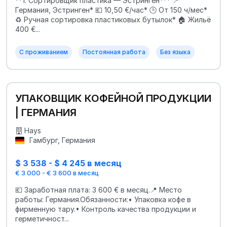
**1. Сортировщик пластика — Эстринген*** 📍
Германия, Эстринген* 💶 10,50 €/час* 🕒 От 150 ч/мес*
♻️ Ручная сортировка пластиковых бутылок* 🏠 Жильё
400 €...
С проживанием
Постоянная работа
Без языка
УПАКОВЩИК КОФЕЙНОЙ ПРОДУКЦИИ
| ГЕРМАНИЯ
Hays
Гамбург, Германия
$ 3 538 - $ 4 245 в месяц
€ 3 000 - € 3 600 в месяц
💶 Заработная плата: 3 600 € в месяц.📍 Место
работы: Германия.Обязанности:• Упаковка кофе в
фирменную тару.• Контроль качества продукции и
герметичност...