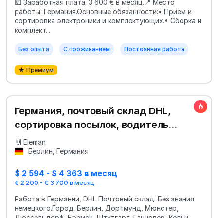
💶 Заработная плата: 3 600 € в месяц.📍 Место
работы: Германия.Основные обязанности:• Приём и
сортировка электроники и комплектующих.• Сборка и
комплект...
Без опыта
С проживанием
Постоянная работа
★ Премиум
Германия, почтовый склад DHL,
сортировка посылок, водитель
категории В
Eleman
Берлин, Германия
$ 2 594 - $ 4 363 в месяц
€ 2 200 - € 3 700 в месяц
Работа в Германии, DHL Почтовый склад. Без знания
немецкого.Город: Берлин, Дортмунд, Мюнстер,
Дюссельдорф, Бремен, Штутгарт, Ганновер, Кёльн,