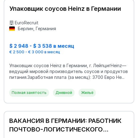
Упаковщик соусов Heinz в Германии
EuroRecruit
Берлин, Германия
$ 2 948 - $ 3 538 в месяц
€ 2 500 - € 3 000 в месяц
Упаковщик соусов Heinz в Германии, г. ЛейпцигHeinz—
ведущий мировой производитель соусов и продуктов
питания.Заработная плата (за месяц): 3700 Евро Не...
Полная занятость
Дневной
Жильё
ВАКАНСИЯ В ГЕРМАНИИ: РАБОТНИК
ПОЧТОВО-ЛОГИСТИЧЕСКОГО
ЦЕНТРА DHL