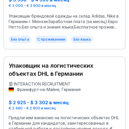
€ 3 000 - € 3 900 в месяц
Упаковщик брендовой одежды на склад Adidas, Nike в
Германии г. МюнхенЗаработная плата (за месяц):Евро
Нетто.Без опыта и знания языка;Бесплатное прожив...
Без опыта
С проживанием
Без языка
Упаковщик на логистических
объектах DHL в Германии
INTERACTION RECRUITMENT
Франкфурт-на-Майне, Германия
$ 2 925 - $ 3 302 в месяц
€ 2 480 - € 2 800 в месяц
Предлагаем вакансию на логистических объектах DHL
в Германии для кандидатов, заинтересованных в
стабильной работе и достойном уровне дохода.💰