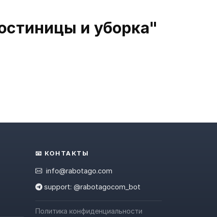
Гостиницы и уборка"
📧 КОНТАКТЫ
info@rabotago.com
support: @rabotagocom_bot
Политика конфиденциальности