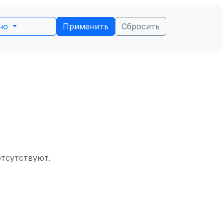
ьно
Применить
Сбросить
отсутствуют.