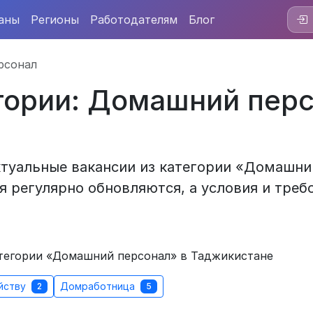
аны
Регионы
Работодателям
Блог
рсонал
егории: Домашний перс
ктуальные вакансии из категории «Домашни
я регулярно обновляются, а условия и треб
атегории «Домашний персонал» в Таджикистане
йству
Домработница
2
5