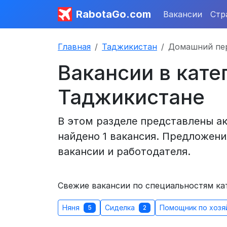
RabotaGo.com
Вакансии
Стр
Главная
Таджикистан
Домашний пе
Вакансии в кат
Таджикистане
В этом разделе представлены а
найдено 1 вакансия. Предложени
вакансии и работодателя.
Свежие вакансии по специальностям к
Няня
Сиделка
Помощник по хозя
5
2