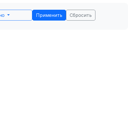
ьно
Применить
Сбросить