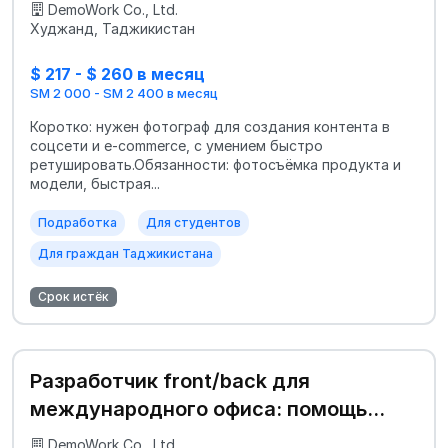
DemoWork Co., Ltd.
Худжанд, Таджикистан
$ 217 - $ 260 в месяц
SM 2 000 - SM 2 400 в месяц
Коротко: нужен фотограф для создания контента в
соцсети и e‑commerce, с умением быстро
ретушировать.Обязанности: фотосъёмка продукта и
модели, быстрая...
Подработка
Для студентов
Для граждан Таджикистана
Срок истёк
Разработчик front/back для
международного офиса: помощь
мигрантам и проект
DemoWork Co., Ltd.