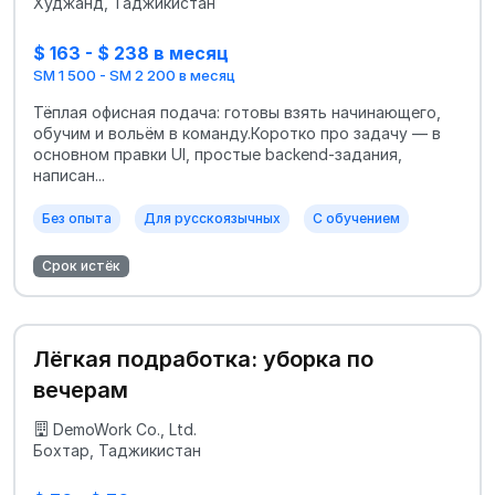
Худжанд, Таджикистан
$ 163 - $ 238 в месяц
SM 1 500 - SM 2 200 в месяц
Тёплая офисная подача: готовы взять начинающего,
обучим и вольём в команду.Коротко про задачу — в
основном правки UI, простые backend-задания,
написан...
Без опыта
Для русскоязычных
С обучением
Срок истёк
Лёгкая подработка: уборка по
вечерам
DemoWork Co., Ltd.
Бохтар, Таджикистан