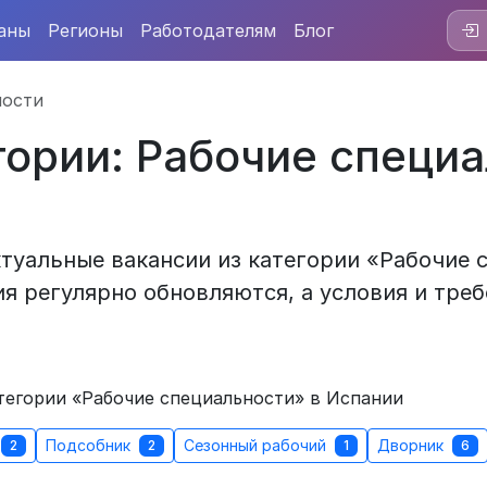
аны
Регионы
Работодателям
Блог
ности
гории: Рабочие специа
туальные вакансии из категории «Рабочие 
я регулярно обновляются, а условия и треб
тегории «Рабочие специальности» в Испании
Подсобник
Сезонный рабочий
Дворник
2
2
1
6