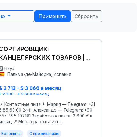
ьно
Применить
Сбросить
СОРТИРОВЩИК
КАНЦЕЛЯРСКИХ ТОВАРОВ |
ИСПАНИЯ 🇪🇸
Hays
Пальма-де-Майорка, Испания
$ 2 712 - $ 3 066 в месяц
€ 2 300 - € 2 600 в месяц
📌 Контактные лица:👩 Мария — Telegram: +31
6 85 63 00 24👨 Александр — Telegram: +90
554 495 1971💶 Заработная плата: 2 600 € в
месяц.📍 Место работы: Исп...
Без опыта
С проживанием