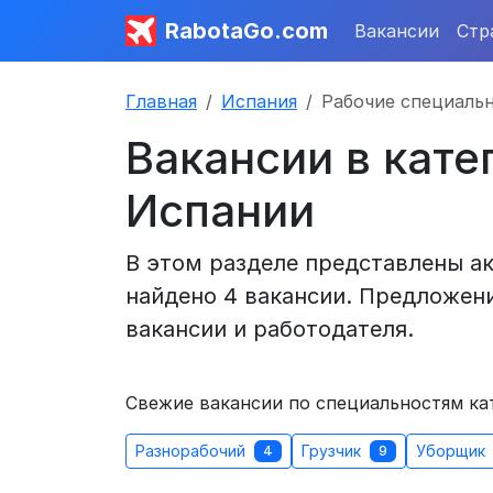
RabotaGo.com
Вакансии
Стр
Главная
Испания
Рабочие специаль
Вакансии в кате
Испании
В этом разделе представлены ак
найдено 4 вакансии. Предложени
вакансии и работодателя.
Свежие вакансии по специальностям ка
Разнорабочий
Грузчик
Уборщик
4
9