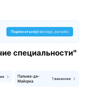
Подписаться
@rabotago_eurojobs
чие специальности"
Пальма-де-
сия
1 вакансия
Майорка