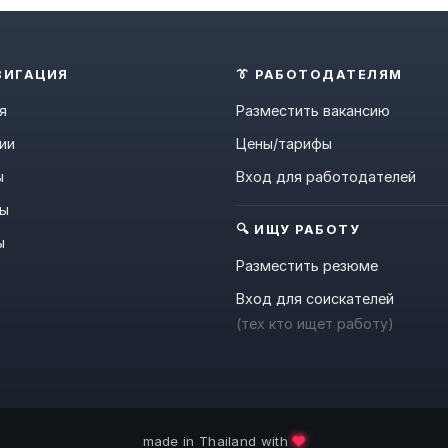
ВИГАЦИЯ
👔 РАБОТОДАТЕЛЯМ
я
Разместить вакансию
ии
Цены/тарифы
ы
Вход для работодателей
ны
🔍 ИЩУ РАБОТУ
ы
Разместить резюме
Вход для соискателей
(тех кто ищет работу)
❤️
made in Thailand with