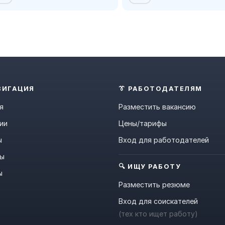
ВИГАЦИЯ
👔 РАБОТОДАТЕЛЯМ
я
Разместить вакансию
ии
Цены/тарифы
ы
Вход для работодателей
ны
🔍 ИЩУ РАБОТУ
ы
Разместить резюме
Вход для соискателей
(тех кто ищет работу)