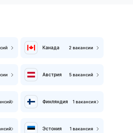
Канада
нсий
2 вакансии
Австрия
нсии
5 вакансий
Финляндия
ансий
1 вакансия
Эстония
ансий
1 вакансия