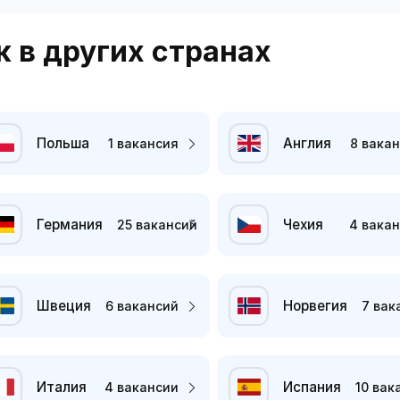
 в других странах
Польша
Англия
1 вакансия
8 вака
Германия
Чехия
25 вакансий
4 вака
Швеция
Норвегия
6 вакансий
7 вак
Италия
Испания
4 вакансии
10 вак