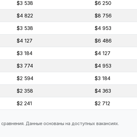
$3 538
$6 250
$4 822
$8 756
$3 538
$4 953
$4 127
$6 486
$3 184
$4 127
$3 774
$4 953
$2 594
$3 184
$2 358
$4 363
$2 241
$2 712
 сравнения. Данные основаны на доступных вакансиях.