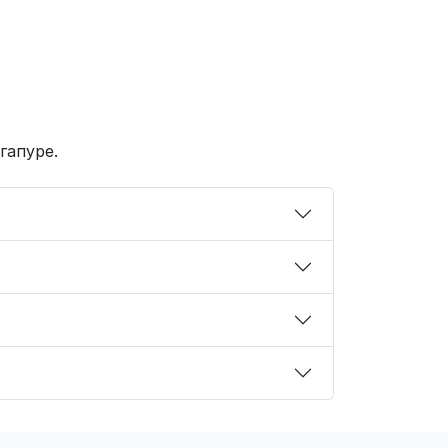
гапуре.
?