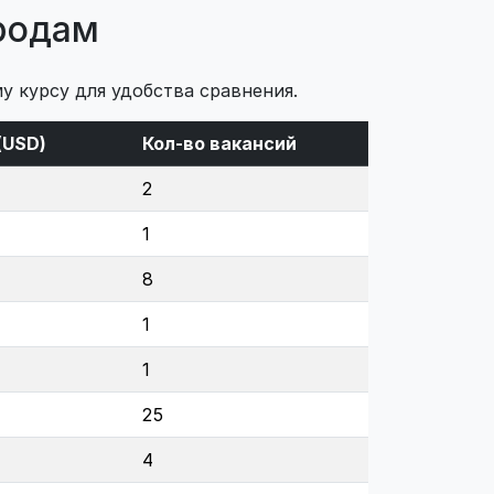
ородам
у курсу для удобства сравнения.
(USD)
Кол-во вакансий
2
1
8
1
1
25
4