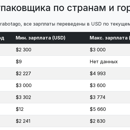
упаковщика по странам и г
 rabotago, все зарплаты переведены в USD по текущем
од
Мин. зарплата (USD)
Макс. зарплата 
$2 300
$3 000
$9
Нет данных
$2 227
$4 993
$3 000
$3 600
$3 302
$3 774
$12
$5 660
$2 241
$2 830