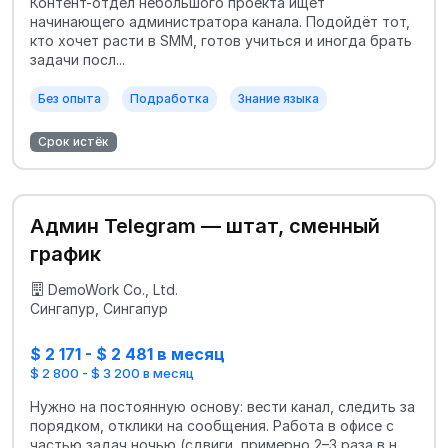
Контент-отдел небольшого проекта ищет
начинающего администратора канала. Подойдёт тот,
кто хочет расти в SMM, готов учиться и иногда брать
задачи посл...
Без опыта
Подработка
Знание языка
Срок истёк
Админ Telegram — штат, сменный
график
DemoWork Co., Ltd.
Сингапур, Сингапур
$ 2 171 - $ 2 481 в месяц
$ 2 800 - $ 3 200 в месяц
Нужно на постоянную основу: вести канал, следить за
порядком, отклики на сообщения. Работа в офисе с
частью задач ночью (сдвиги, примерно 2–3 раза в н...