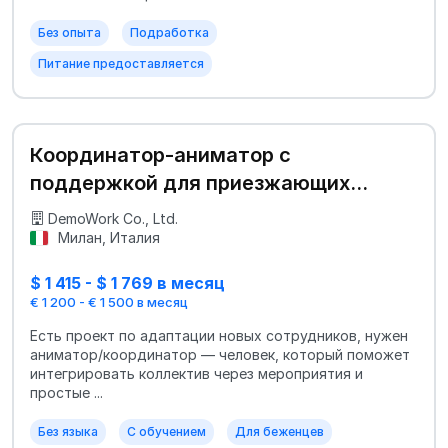
Без опыта
Подработка
Питание предоставляется
Координатор-аниматор с
поддержкой для приезжающих
сотрудников
DemoWork Co., Ltd.
Милан, Италия
$ 1 415 - $ 1 769 в месяц
€ 1 200 - € 1 500 в месяц
Есть проект по адаптации новых сотрудников, нужен
аниматор/координатор — человек, который поможет
интегрировать коллектив через мероприятия и
простые ...
Без языка
С обучением
Для беженцев