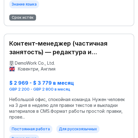
Знание языка
Срок истёк
Контент-менеджер (частичная
занятость) — редактура и
публикации
DemoWork Co., Ltd.
Ковентри, Англия
$ 2 969 - $ 3 779 в месяц
GBP 2 200 - GBP 2 800 в месяц
Небольшой офис, спокойная команда. Нужен человек
на 3 дня в неделю для правки текстов и выкладки
материалов в CMS.Формат работы простой: правки,
прове...
Постоянная работа
Для русскоязычных