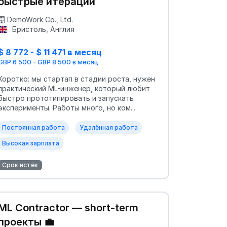
быстрые итерации
DemoWork Co., Ltd.
Бристоль, Англия
$ 8 772 - $ 11 471 в месяц
GBP 6 500 - GBP 8 500 в месяц
Коротко: мы стартап в стадии роста, нужен
практический ML-инженер, который любит
быстро прототипировать и запускать
эксперименты. Работы много, но ком...
Постоянная работа
Удалённая работа
Высокая зарплата
Срок истёк
ML Contractor — short-term
проекты 💼