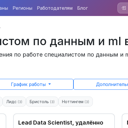
аны
Регионы
Работодателям
Блог
L
стом по данным и ml 
ния по работе специалистом по данным и ml
График работы
Дополнител
Лидс
Бристоль
Ноттингем
(3)
(3)
(3)
Lead Data Scientist, удалённо