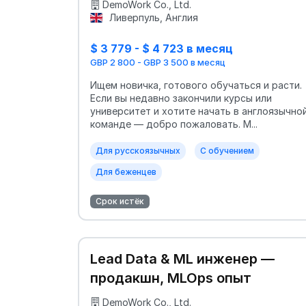
DemoWork Co., Ltd.
Ливерпуль, Англия
$ 3 779 - $ 4 723 в месяц
GBP 2 800 - GBP 3 500 в месяц
Ищем новичка, готового обучаться и расти.
Если вы недавно закончили курсы или
университет и хотите начать в англоязычно
команде — добро пожаловать. М...
Для русскоязычных
С обучением
Для беженцев
Срок истёк
Lead Data & ML инженер —
продакшн, MLOps опыт
DemoWork Co., Ltd.