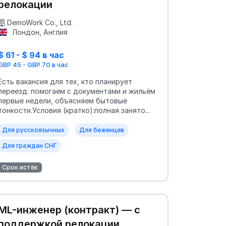
релокации
DemoWork Co., Ltd.
Лондон, Англия
$ 61 - $ 94 в час
GBP 45 - GBP 70 в час
Есть вакансия для тех, кто планирует
переезд: помогаем с документами и жильём
первые недели, объясняем бытовые
тонкости.Условия (кратко):полная занято...
Для русскоязычных
Для беженцев
Для граждан СНГ
Срок истёк
ML-инженер (контракт) — с
поддержкой релокации