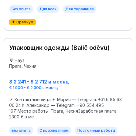
Без опыта
Для всех
Для Украинцев
★ Премиум
Упаковщик одежды (Balič oděvů)
Hays
Прага, Чехия
$ 2 241 - $ 2 712 в месяц
€ 1 900 - € 2 300 в месяц
📌 Контактные лица:👩 Мария — Telegram: +31 6 85 63
00 24👨 Александр — Telegram: +90 554 495
1971Место работы: Прага, ЧехияЗаработная плата:
2300 € в ме...
Без опыта
С проживанием
Постоянная работа