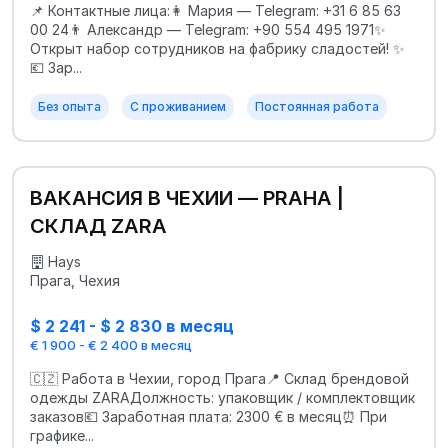
📌 Контактные лица:👩 Мария — Telegram: +31 6 85 63
00 24👨 Александр — Telegram: +90 554 495 1971✨
Открыт набор сотрудников на фабрику сладостей! ✨
💶 Зар...
Без опыта
С проживанием
Постоянная работа
ВАКАНСИЯ В ЧЕХИИ — PRAHA |
СКЛАД ZARA
Hays
Прага, Чехия
$ 2 241 - $ 2 830 в месяц
€ 1 900 - € 2 400 в месяц
🇨🇿 Работа в Чехии, город Прага📍 Склад брендовой
одежды ZARAДолжность: упаковщик / комплектовщик
заказов💶 Заработная плата: 2300 € в месяц⏰ При
графике...