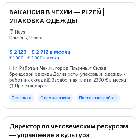
ВАКАНСИЯ В ЧЕХИИ — PLZEŇ |
УПАКОВКА ОДЕЖДЫ
Hays
Пльзень, Чехия
$ 2 123 - $ 2 712 в месяц
€ 1 800 - € 2 300 в месяц
🇨🇿 Работа в Чехии, город Пльзень📍 Склад
брендовой одеждыДолжность: упаковщик одежды /
работник склада💶 Заработная плата: 2300 € в месяц
⏰ При стандартн...
Без опыта
С проживанием
Постоянная работа
Директор по человеческим ресурсам
— управление и культура