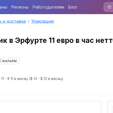
аны
Регионы
Работодателям
Блог
ы и доставка
Упаковщик
к в Эрфурте 11 евро в час нетт
С жильём
1 - € 11 в месяц
($ 13 - $ 13 в месяц).