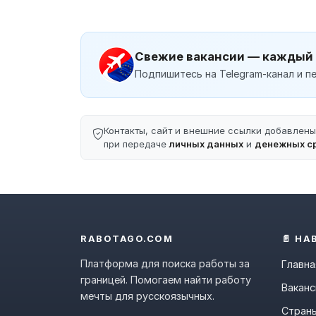
Свежие вакансии — каждый
Подпишитесь на Telegram-канал и пе
Контакты, сайт и внешние ссылки добавлен
при передаче
личных данных
и
денежных с
RABOTAGO.COM
📄 НА
Платформа для поиска работы за
Главна
границей. Помогаем найти работу
Ваканс
мечты для русскоязычных.
Стран