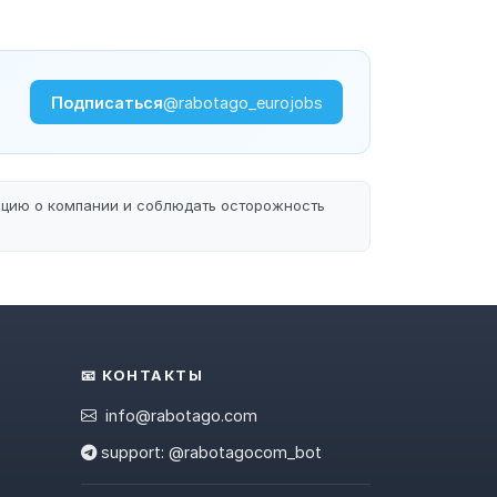
Подписаться
@rabotago_eurojobs
ацию о компании и соблюдать осторожность
📧 КОНТАКТЫ
info@rabotago.com
support: @rabotagocom_bot