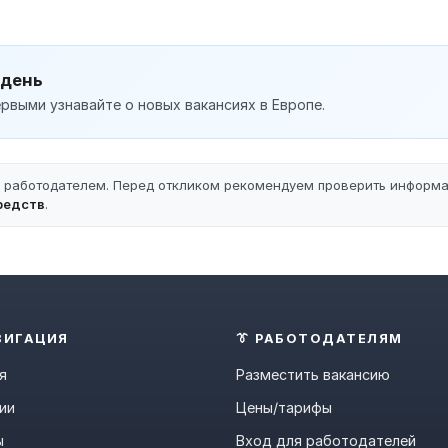
 день
рвыми узнавайте о новых вакансиях в Европе.
ы работодателем. Перед откликом рекомендуем проверить информ
редств
.
ВИГАЦИЯ
👔 РАБОТОДАТЕЛЯМ
я
Разместить вакансию
ии
Цены/тарифы
ы
Вход для работодателей