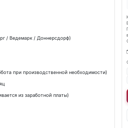
ерг / Ведемарк / Доннерсдорф)
уббота при производственной необходимости)
яц
ивается из заработной платы)