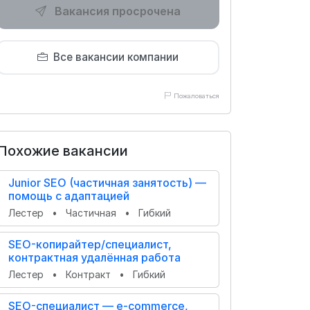
Вакансия просрочена
Все вакансии компании
Пожаловаться
Похожие вакансии
Junior SEO (частичная занятость) —
помощь с адаптацией
Лестер
•
Частичная
•
Гибкий
SEO-копирайтер/специалист,
контрактная удалённая работа
Лестер
•
Контракт
•
Гибкий
SEO-специалист — e‑commerce,