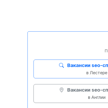
П
Вакансии seo-с
в Лестере
Вакансии seo-с
в Англии