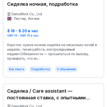
Сиделка ночная, подработка
DemoWork Co., Ltd.
Лестер, Англия
$ 18 - $ 20 в час
GBP 13 - GBP 15 в час
Коротко: нужна ночная сиделка на несколько ночей в
неделю, тихая работа, контролируемый
пациент.Обязанности — просыпаться по вызову,
проверять, что вс...
Без опыта
Подработка
С обучением
Сиделка / Care assistant —
постоянная ставка, с опытными
наставниками
DemoWork Co., Ltd.