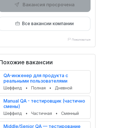
Вакансия просрочена
Все вакансии компании
Пожаловаться
Похожие вакансии
QA-инженер для продукта с
реальными пользователями
Шеффилд
•
Полная
•
Дневной
Manual QA - тестировщик (частично
смены)
Шеффилд
•
Частичная
•
Сменный
Middle/Senior QA — тестирование