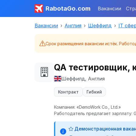
RabotaGo.com
Вакансии
Стр
Вакансии
Англия
Шеффилд
IT сфе
Срок размещения вакансии истёк. Работо
QA тестировщик, к
Шеффилд, Англия
Контракт
Гибкий
Компания: «DemoWork Co., Ltd.»
Работодатель предлагает зарплату: G
Демонстрационная вака