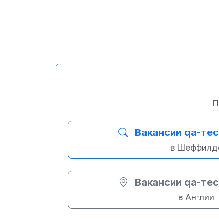
П
Вакансии qa-те
в Шеффилд
Вакансии qa-те
в Англии