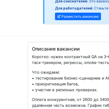
Для соискателей:
Это ваканс
Для работодателей:
Станьте 
Разместить вакансию
Описание вакансии
Коротко: нужен контрактный QA на 3–
таск-трекером, регрессы, smoke-тесты
Что ожидаем:
• тестирование бизнес-сценариев и AP
• приоритизация багов,
• участие в релизных проверках.
Оплата конкурентная, от 2600 до 340
удалённая часть возможна. График ги