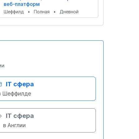
веб-платформ
Шеффилд
•
Полная
•
Дневной
ии
IT сфера
в Шеффилде
IT сфера
в Англии