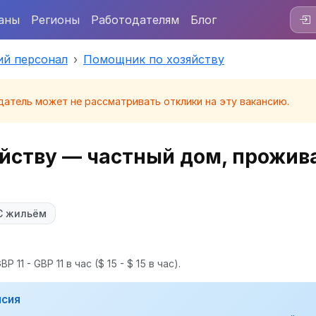
аны
Регионы
Работодателям
Блог
й персонал
Помощник по хозяйству
датель может не рассматривать отклики на эту вакансию.
йству — частный дом, прожив
С жильём
P 11 - GBP 11 в час
($ 15 - $ 15 в час).
нсия