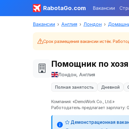
RabotaGo.com
Вакансии
Стр
Вакансии
Англия
Лондон
Домашни
Срок размещения вакансии истёк. Работо
Помощник по хозя
Лондон, Англия
Полная занятость
Дневной
Компания: «DemoWork Co., Ltd.»
Работодатель предлагает зарплату: GB
Демонстрационная вака