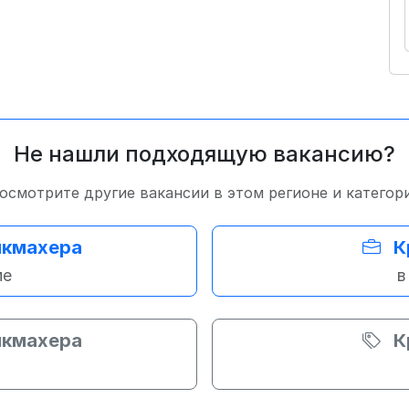
Не нашли подходящую вакансию?
осмотрите другие вакансии в этом регионе и категор
икмахера
К
ме
в
икмахера
К