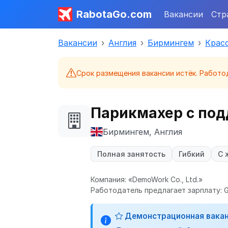
RabotaGo.com
Вакансии
Стр
Вакансии
Англия
Бирмингем
Красо
Срок размещения вакансии истёк. Работо
Парикмахер с по
Бирмингем, Англия
Полная занятость
Гибкий
С 
Компания: «DemoWork Co., Ltd.»
Работодатель предлагает зарплату: G
Демонстрационная вака