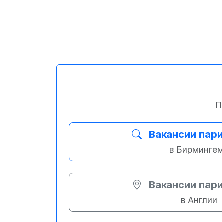
П
Вакансии пар
в Бирминге
Вакансии пар
в Англии