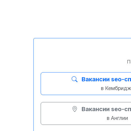
П
Вакансии seo-с
в Кембрид
Вакансии seo-с
в Англии