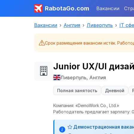
RabotaGo.com
Вакансии
Стр
Вакансии
Англия
Ливерпуль
IT сф
Срок размещения вакансии истёк. Работо
Junior UX/UI диза
Ливерпуль, Англия
Полная занятость
Дневной
Компания: «DemoWork Co., Ltd.»
Работодатель предлагает зарплату: G
Демонстрационная вака