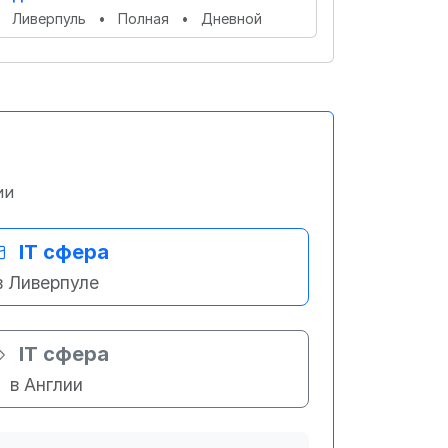
Ливерпуль
•
Полная
•
Дневной
ии
IT сфера
в Ливерпуле
IT сфера
в Англии