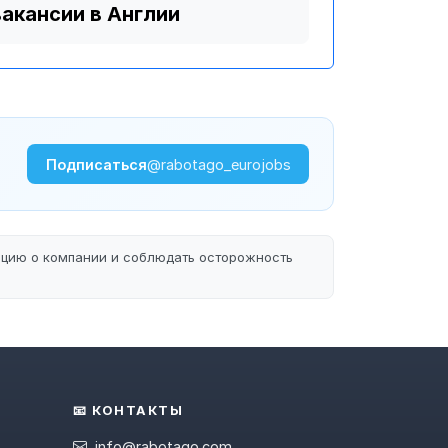
вакансии в Англии
Подписаться
@rabotago_eurojobs
ацию о компании и соблюдать осторожность
📧 КОНТАКТЫ
info@rabotago.com