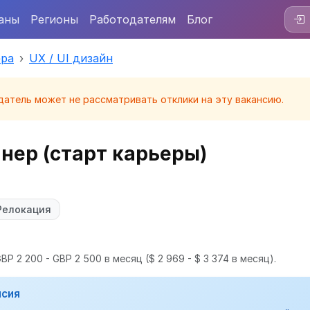
аны
Регионы
Работодателям
Блог
ера
UX / UI дизайн
датель может не рассматривать отклики на эту вакансию.
йнер (старт карьеры)
Релокация
BP 2 200 - GBP 2 500 в месяц
($ 2 969 - $ 3 374 в месяц).
нсия