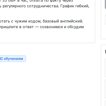
 35 GBP в час, оплата по факту через
ь регулярного сотрудничества. График гибкий,
отать с чужим кодом, базовый английский.
пришлите в ответ — созвонимся и обсудим
С обучением