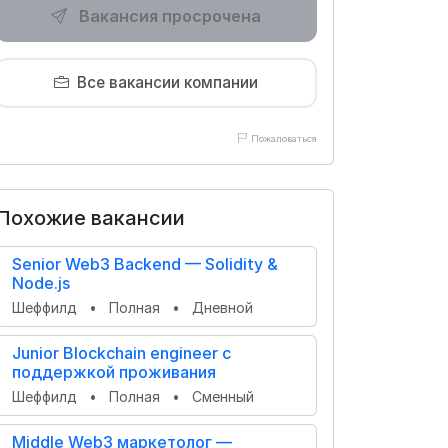
Вакансия просрочена
Все вакансии компании
Пожаловаться
Похожие вакансии
Senior Web3 Backend — Solidity &
Node.js
Шеффилд
•
Полная
•
Дневной
Junior Blockchain engineer с
поддержкой проживания
Шеффилд
•
Полная
•
Сменный
Middle Web3 маркетолог —