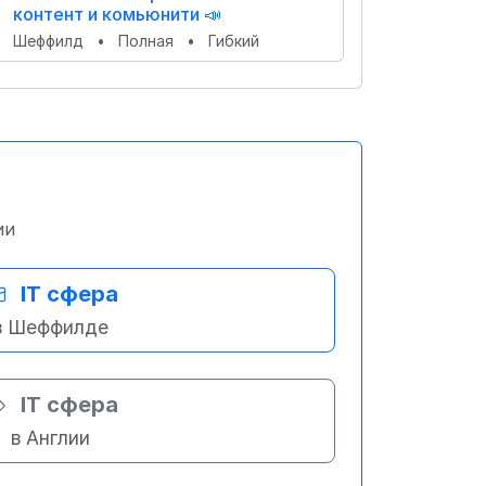
контент и комьюнити 📣
Шеффилд
•
Полная
•
Гибкий
ии
IT сфера
в Шеффилде
IT сфера
в Англии