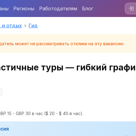
аны
Регионы
Работодателям
Блог
 и отдых
Гид
датель может не рассматривать отклики на эту вакансию.
астичные туры — гибкий графи
BP 15 - GBP 30 в час
($ 20 - $ 40 в час).
нсия