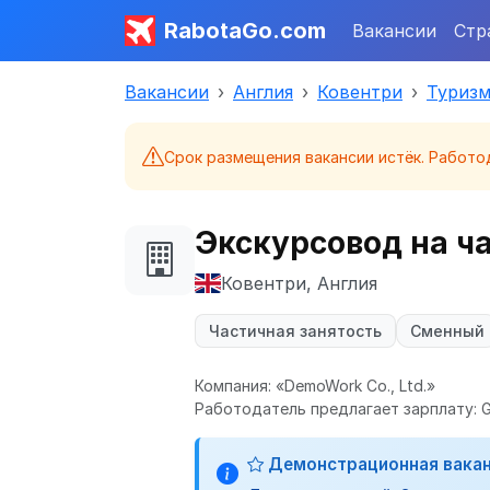
RabotaGo.com
Вакансии
Стр
Вакансии
Англия
Ковентри
Туризм
Срок размещения вакансии истёк. Работо
Экскурсовод на ч
Ковентри, Англия
Частичная занятость
Сменный
Компания: «DemoWork Co., Ltd.»
Работодатель предлагает зарплату: G
Демонстрационная вака