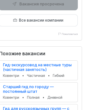
Вакансия просрочена
Все вакансии компании
Пожаловаться
Похожие вакансии
Гид-экскурсовод на местные туры
(частичная занятость)
Ковентри
•
Частичная
•
Гибкий
Старший гид по городу —
постоянный штат
Ковентри
•
Полная
•
Дневной
Гид для русскоязычных групп — с