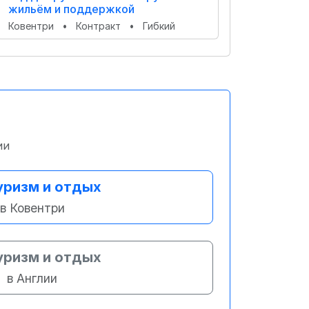
жильём и поддержкой
Ковентри
•
Контракт
•
Гибкий
ии
уризм и отдых
в Ковентри
уризм и отдых
в Англии