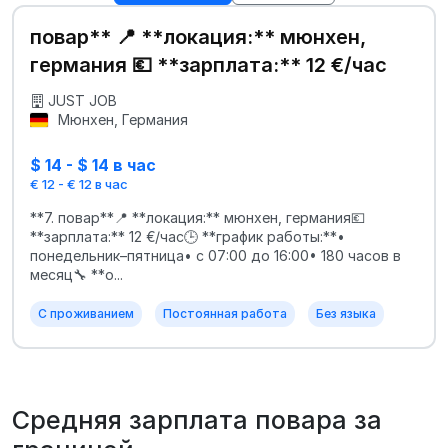
повар** 📍 **локация:** мюнхен,
германия 💶 **зарплата:** 12 €/час
JUST JOB
Мюнхен, Германия
$ 14 - $ 14 в час
€ 12 - € 12 в час
**7. повар**📍 **локация:** мюнхен, германия💶
**зарплата:** 12 €/час🕒 **график работы:**•
понедельник–пятница• с 07:00 до 16:00• 180 часов в
месяц🔧 **о...
С проживанием
Постоянная работа
Без языка
Средняя зарплата повара за