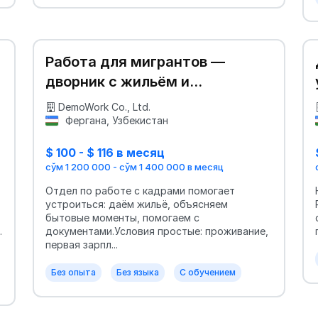
Работа для мигрантов —
дворник с жильём и
поддержкой
DemoWork Co., Ltd.
Фергана, Узбекистан
$ 100 - $ 116 в месяц
сўм 1 200 000 - сўм 1 400 000 в месяц
Отдел по работе с кадрами помогает
устроиться: даём жильё, объясняем
бытовые моменты, помогаем с
.
документами.Условия простые: проживание,
первая зарпл...
Без опыта
Без языка
С обучением