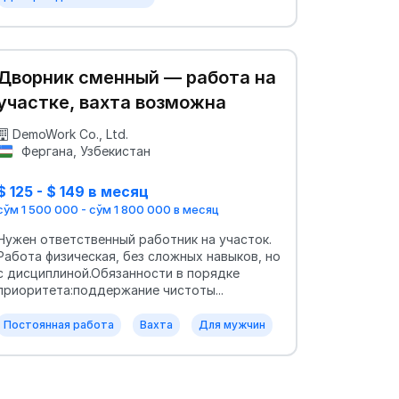
Дворник сменный — работа на
участке, вахта возможна
DemoWork Co., Ltd.
Фергана, Узбекистан
$ 125 - $ 149 в месяц
сўм 1 500 000 - сўм 1 800 000 в месяц
Нужен ответственный работник на участок.
Работа физическая, без сложных навыков, но
с дисциплиной.Обязанности в порядке
приоритета:поддержание чистоты...
Постоянная работа
Вахта
Для мужчин