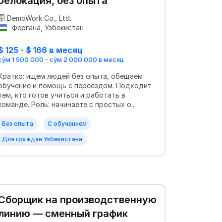
релокация, без опыта
DemoWork Co., Ltd.
Фергана, Узбекистан
$ 125 - $ 166 в месяц
сўм 1 500 000 - сўм 2 000 000 в месяц
Кратко: ищем людей без опыта, обещаем
обучение и помощь с переездом. Подходит
тем, кто готов учиться и работать в
команде. Роль: начинаете с простых о...
Без опыта
С обучением
Для граждан Узбекистана
Сборщик на производственную
линию — сменный график